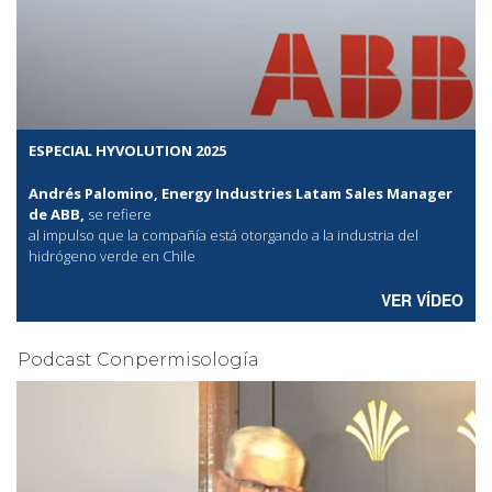
ESPECIAL HYVOLUTION 2025
Andrés Palomino, Energy Industries Latam Sales Manager
de ABB,
se refiere
al
impulso que la compañía está otorgando a la industria del
hidrógeno verde en Chile
VER VÍDEO
Podcast Conpermisología