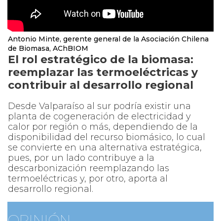
Antonio Minte, gerente general de la Asociación Chilena
de Biomasa, AChBIOM
El rol estratégico de la biomasa:
reemplazar las termoeléctricas y
contribuir al desarrollo regional
Desde Valparaíso al sur podría existir una
planta de cogeneración de electricidad y
calor por región o más, dependiendo de la
disponibilidad del recurso biomásico, lo cual
se convierte en una alternativa estratégica,
pues, por un lado contribuye a la
descarbonización reemplazando las
termoeléctricas y, por otro, aporta al
desarrollo regional.
OPINIÓN