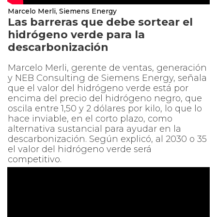
Marcelo Merli, Siemens Energy
Las barreras que debe sortear el
hidrógeno verde para la
descarbonización
Marcelo Merli, gerente de ventas, generación
y NEB Consulting de Siemens Energy, señala
que el valor del hidrógeno verde está por
encima del precio del hidrógeno negro, que
oscila entre 1,50 y 2 dólares por kilo, lo que lo
hace inviable, en el corto plazo, como
alternativa sustancial para ayudar en la
descarbonización. Según explicó, al 2030 o 35
el valor del hidrógeno verde será
competitivo.