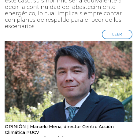
este caso, su sinónimo sería equivalente a
decir la continuidad del abastecimiento
energético, lo cual implica siempre contar
con planes de respaldo para el peor de los
escenarios"
LEER
OPINIÓN | Marcelo Mena, director Centro Acción
Climática PUCV