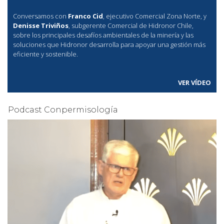
Conversamos con
Franco Cid
, ejecutivo Comercial Zona Norte, y
Denisse Triviños
, subgerente Comercial de Hidronor Chile,
sobre los principales desafíos ambientales de la minería y las
soluciones que Hidronor desarrolla para apoyar una gestión más
eficiente y sostenible.
VER VÍDEO
Podcast Conpermisología