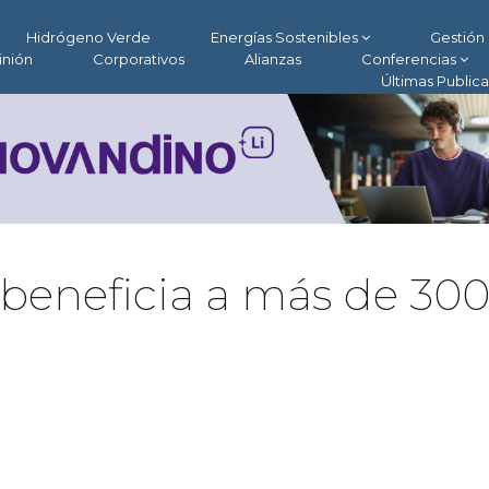
Hidrógeno Verde
Energías Sostenibles
Gestión 
inión
Corporativos
Alianzas
Conferencias
Últimas Public
beneficia a más de 30