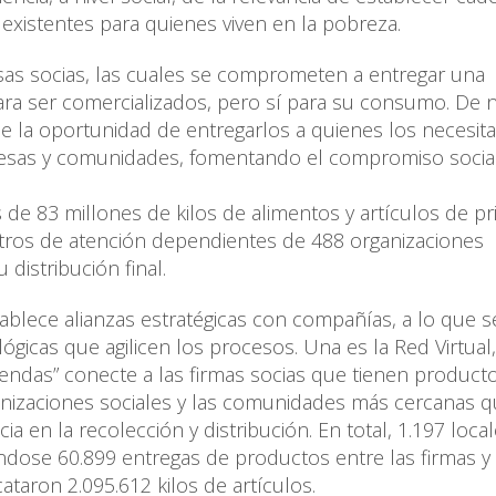
 existentes para quienes viven en la pobreza.
as socias, las cuales se comprometen a entregar una
ra ser comercializados, pero sí para su consumo. De 
e la oportunidad de entregarlos a quienes los necesita
presas y comunidades, fomentando el compromiso socia
de 83 millones de kilos de alimentos y artículos de p
tros de atención dependientes de 488 organizaciones
 distribución final.
stablece alianzas estratégicas con compañías, a lo que 
gicas que agilicen los procesos. Una es la Red Virtual
tiendas” conecte a las firmas socias que tienen product
anizaciones sociales y las comunidades más cercanas q
a en la recolección y distribución. En total, 1.197 loca
ándose 60.899 entregas de productos entre las firmas y 
taron 2.095.612 kilos de artículos.