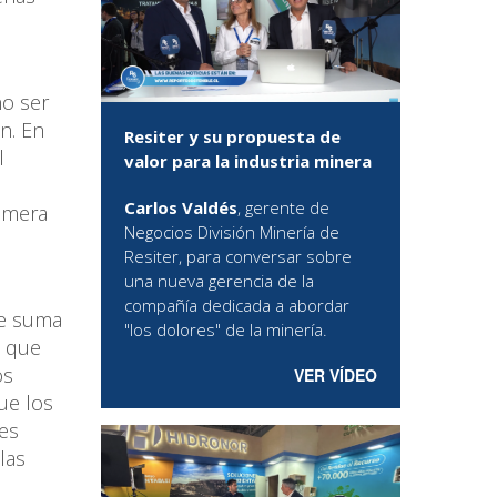
no ser
n. En
Resiter y su propuesta de
l
valor para la industria minera
Carlos Valdés
, gerente de
rimera
Negocios División Minería de
Resiter, para conversar sobre
una nueva gerencia de la
compañía dedicada a abordar
se suma
"los dolores" de la minería.
, que
os
VER VÍDEO
ue los
les
las