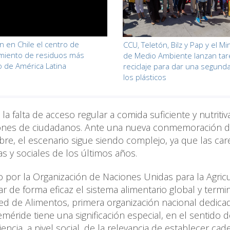
n en Chile el centro de
CCU, Teletón, Bilz y Pap y el Mi
miento de residuos más
de Medio Ambiente lanzan tar
 de América Latina
reciclaje para dar una segunda
los plásticos
, la falta de acceso regular a comida suficiente y nutritiv
illones de ciudadanos. Ante una nueva conmemoración d
bre, el escenario sigue siendo complejo, ya que las car
as y sociales de los últimos años.
o por la Organización de Naciones Unidas para la Agricu
ar de forma eficaz el sistema alimentario global y termi
Red de Alimentos, primera organización nacional dedicad
éride tiene una significación especial, en el sentido d
ncia, a nivel social, de la relevancia de establecer cad