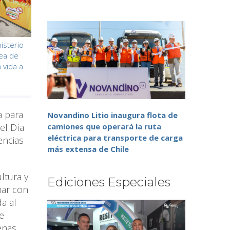
nisterio
ea de
 vida a
a para
Novandino Litio inaugura flota de
camiones que operará la ruta
el Día
eléctrica para transporte de carga
encias
más extensa de Chile
ltura y
Ediciones Especiales
nar con
a al
e
enas