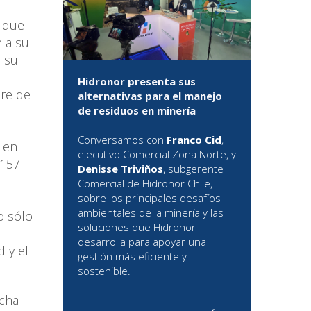
, que
 a su
n su
Hidronor presenta sus
bre de
alternativas para el manejo
de residuos en minería
Conversamos con
Franco Cid
,
n en
ejecutivo Comercial Zona Norte, y
.157
Denisse Triviños
, subgerente
Comercial de Hidronor Chile,
sobre los principales desafíos
ambientales de la minería y las
o sólo
soluciones que Hidronor
desarrolla para apoyar una
 y el
gestión más eficiente y
sostenible.
ucha