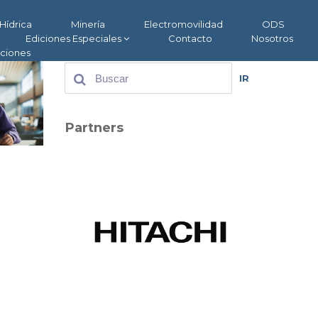
Hídrica
Minería
Electromovilidad
ODS
Ediciones Especiales
Contacto
Nosotros
aciones
IR
Partners
0