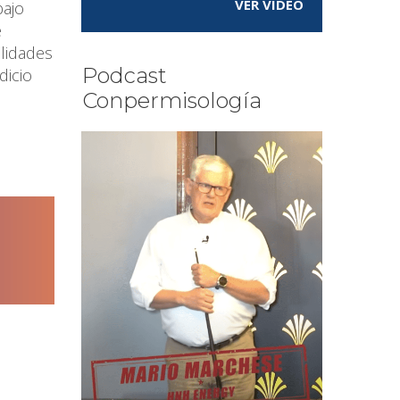
VER VÍDEO
bajo
e
lidades
Podcast
dicio
Conpermisología