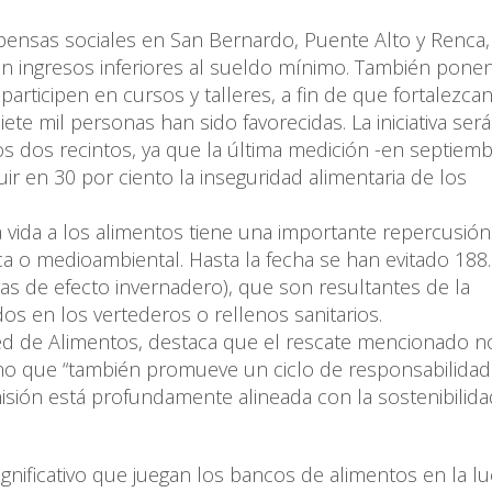
pensas sociales en San Bernardo, Puente Alto y Renca
n ingresos inferiores al sueldo mínimo. También ponen
articipen en cursos y talleres, a fin de que fortalezca
te mil personas han sido favorecidas. La iniciativa será
s dos recintos, ya que la última medición -en septiem
r en 30 por ciento la inseguridad alimentaria de los
 vida a los alimentos tiene una importante repercusió
gica o medioambiental. Hasta la fecha se han evitado 188
s de efecto invernadero), que son resultantes de la
 en los vertederos o rellenos sanitarios.
ed de Alimentos, destaca que el rescate mencionado n
sino que “también promueve un ciclo de responsabilidad
sión está profundamente alineada con la sostenibilidad
.
ignificativo que juegan los bancos de alimentos en la l