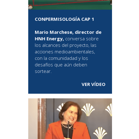
CONPERMISOLOGÍA CAP 1
Mario Marchese, director de
HNH Energy,
conversa sobre
los alcances del proyecto, las
acciones medioambientales,
con la comunidadad y los
desafíos que aún deben
sortear.
VER VÍDEO