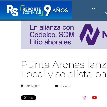
Inicio
Op
Punta Arenas lanz
Local y se alista 
31/01/2022
Energía

