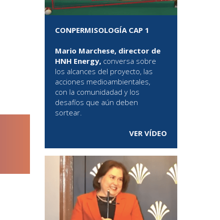
CONPERMISOLOGÍA CAP 1
Mario Marchese, director de
HNH Energy,
conversa sobre
los alcances del proyecto, las
acciones medioambientales,
con la comunidadad y los
desafíos que aún deben
sortear.
VER VÍDEO