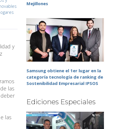
os y
Mejillones
enovables
 hogares
lidad y
z
Samsung obtiene el 1er lugar en la
categoría tecnología de ranking de
tramos
Sostenibilidad Empresarial IPSOS
de las
o deber
Ediciones Especiales
e las