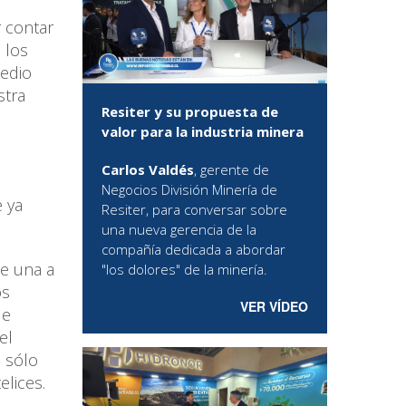
r contar
 los
medio
stra
Resiter y su propuesta de
valor para la industria minera
Carlos Valdés
, gerente de
Negocios División Minería de
e ya
Resiter, para conversar sobre
una nueva gerencia de la
compañía dedicada a abordar
e una a
"los dolores" de la minería.
os
VER VÍDEO
de
el
o sólo
elices.