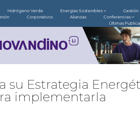
Hidrógeno Verde
Energías Sostenibles
Gestión 
inión
Corporativos
Alianzas
Conferencias
Últimas Public
a su Estrategia Energét
para implementarla