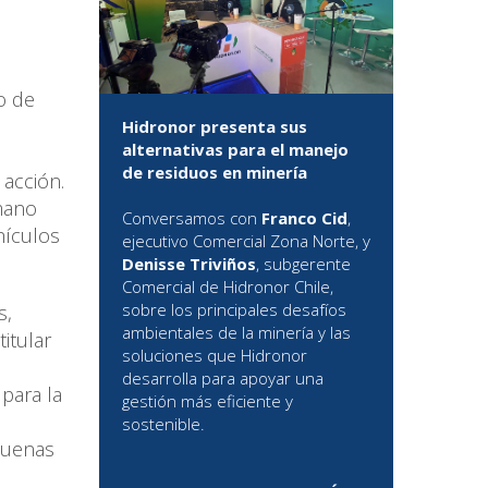
o de
Hidronor presenta sus
alternativas para el manejo
,
de residuos en minería
acción.
mano
Conversamos con
Franco Cid
,
hículos
ejecutivo Comercial Zona Norte, y
Denisse Triviños
, subgerente
Comercial de Hidronor Chile,
sobre los principales desafíos
s,
ambientales de la minería y las
itular
soluciones que Hidronor
desarrolla para apoyar una
para la
gestión más eficiente y
sostenible.
 buenas