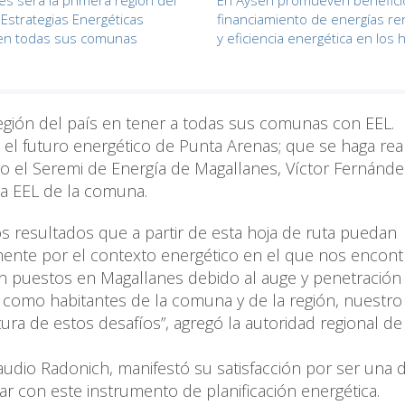
es será la primera región del
En Aysén promueven benefici
 Estrategias Energéticas
financiamiento de energías r
 en todas sus comunas
y eficiencia energética en los
región del país en tener a todas sus comunas con EEL.
el futuro energético de Punta Arenas; que se haga rea
vo el Seremi de Energía de Magallanes, Víctor Fernánde
e la EEL de la comuna.
s resultados que a partir de esta hoja de ruta puedan
almente por el contexto energético en el que nos encon
n puestos en Magallanes debido al auge y penetración 
, como habitantes de la comuna y de la región, nuestr
tura de estos desafíos”, agregó la autoridad regional de
audio Radonich, manifestó su satisfacción por ser una d
ar con este instrumento de planificación energética.