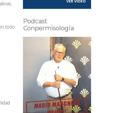
VER VÍDEO
linas.
Podcast
en todo
Conpermisología
lidad