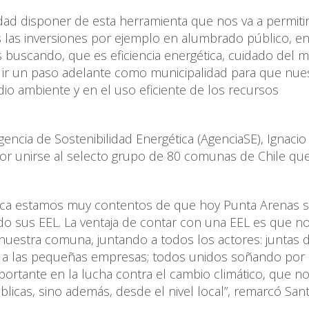
dad disponer de esta herramienta que nos va a permiti
 las inversiones por ejemplo en alumbrado público, en
s buscando, que es eficiencia energética, cuidado del 
, ir un paso adelante como municipalidad para que nue
o ambiente y en el uso eficiente de los recursos
Agencia de Sostenibilidad Energética (AgenciaSE), Ignacio
 por unirse al selecto grupo de 80 comunas de Chile qu
ética estamos muy contentos de que hoy Punta Arenas s
o sus EEL. La ventaja de contar con una EEL es que n
nuestra comuna, juntando a todos los actores: juntas 
o, a las pequeñas empresas; todos unidos soñando por 
portante en la lucha contra el cambio climático, que n
licas, sino además, desde el nivel local”, remarcó Sant