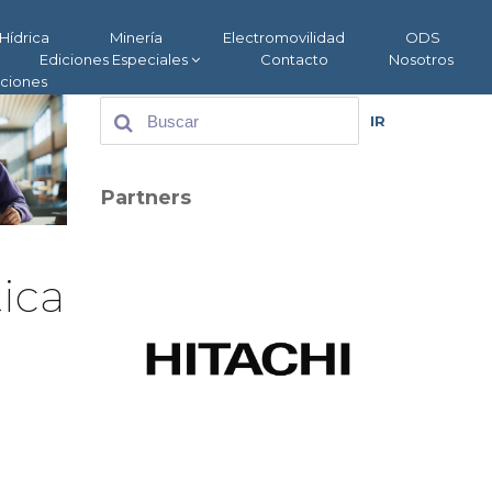
Hídrica
Minería
Electromovilidad
ODS
Ediciones Especiales
Contacto
Nosotros
aciones
IR
Partners
ica