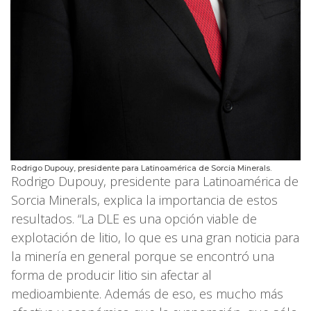
Rodrigo Dupouy, presidente para Latinoamérica de Sorcia Minerals.
Rodrigo Dupouy, presidente para Latinoamérica de
Sorcia Minerals, explica la importancia de estos
resultados. “La DLE es una opción viable de
explotación de litio, lo que es una gran noticia para
la minería en general porque se encontró una
forma de producir litio sin afectar al
medioambiente. Además de eso, es mucho más