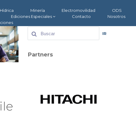
Hídrica
Minería
Electromovilidad
ODS
Ediciones Especiales
Contacto
Nosotros
aciones
IR
Partners
ile