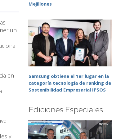
Mejillones
ías
tner un
acional
cia en
Samsung obtiene el 1er lugar en la
categoría tecnología de ranking de
Sostenibilidad Empresarial IPSOS
a
Ediciones Especiales
ave
les y