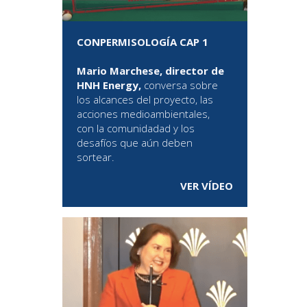
CONPERMISOLOGÍA CAP 1
Mario Marchese, director de
HNH Energy,
conversa sobre
los alcances del proyecto, las
acciones medioambientales,
con la comunidadad y los
desafíos que aún deben
sortear.
VER VÍDEO