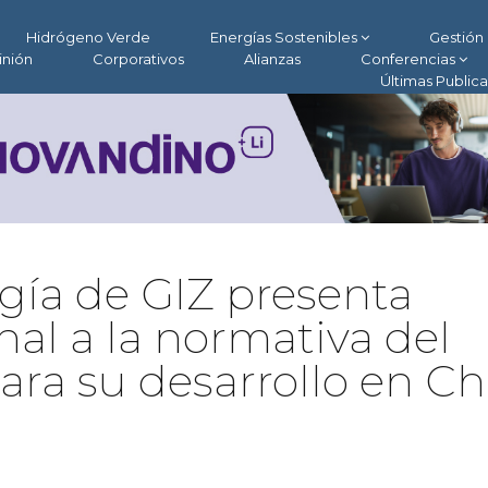
Hidrógeno Verde
Energías Sostenibles
Gestión 
inión
Corporativos
Alianzas
Conferencias
Últimas Public
ía de GIZ presenta
nal a la normativa del
ra su desarrollo en Ch