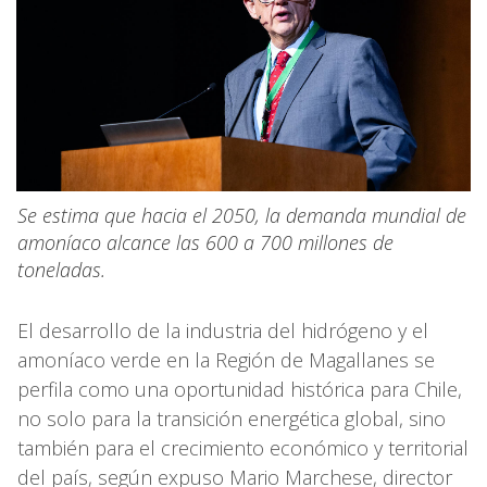
Se estima que hacia el 2050, la demanda mundial de
amoníaco alcance las 600 a 700 millones de
toneladas.
El desarrollo de la industria del hidrógeno y el
amoníaco verde en la Región de Magallanes se
perfila como una oportunidad histórica para Chile,
no solo para la transición energética global, sino
también para el crecimiento económico y territorial
del país, según expuso Mario Marchese, director