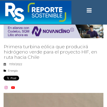
Primera turbina eólica que producirá
hidrógeno verde para el proyecto HIF, en
ruta hacia Chile
17/01/2022
Energía

