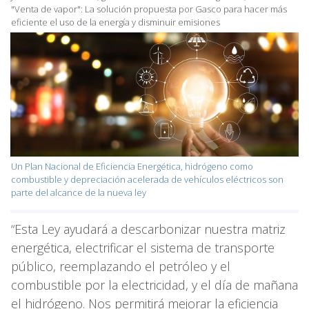
"Venta de vapor": La solución propuesta por Gasco para hacer más
eficiente el uso de la energía y disminuir emisiones
Un Plan Nacional de Eficiencia Energética, hidrógeno como
combustible y depreciación acelerada de vehículos eléctricos son
parte del alcance de la nueva ley
“Esta Ley ayudará a descarbonizar nuestra matriz
energética, electrificar el sistema de transporte
público, reemplazando el petróleo y el
combustible por la electricidad, y el día de mañana
el hidrógeno. Nos permitirá mejorar la eficiencia