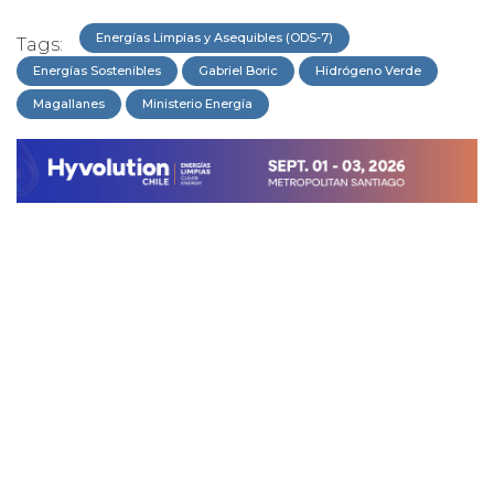
Energías Limpias y Asequibles (ODS-7)
Tags:
Energías Sostenibles
Gabriel Boric
Hidrógeno Verde
Magallanes
Ministerio Energía