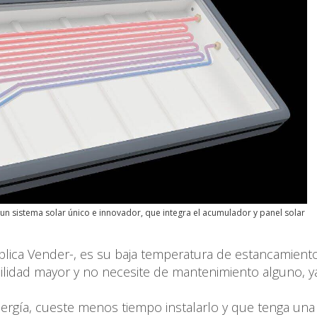
 un sistema solar único e innovador, que integra el acumulador y panel solar
xplica Vender-, es su baja temperatura de estancamiento
ilidad mayor y no necesite de mantenimiento alguno, y
rgía, cueste menos tiempo instalarlo y que tenga un