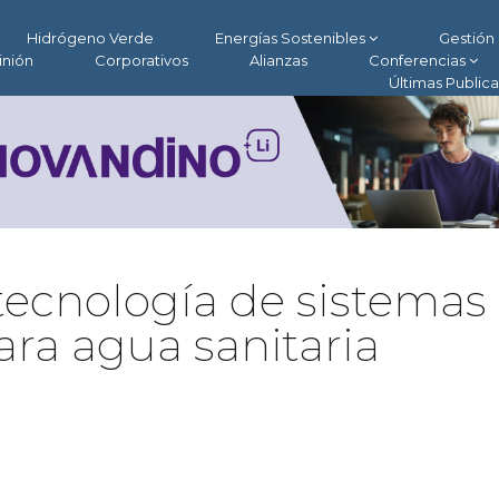
Hidrógeno Verde
Energías Sostenibles
Gestión 
inión
Corporativos
Alianzas
Conferencias
Últimas Public
tecnología de sistemas
ara agua sanitaria