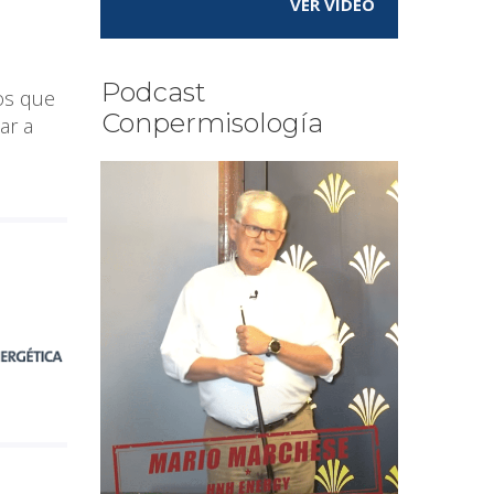
VER VÍDEO
Podcast
ios que
Conpermisología
ar a