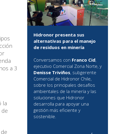
Hidronor presenta sus
ipos
alternativas para el manejo
cción
de residuos en minería
or
Conversamos con
Franco Cid
,
ienda
ejecutivo Comercial Zona Norte, y
nos a 3
Denisse Triviños
, subgerente
Comercial de Hidronor Chile,
sobre los principales desafíos
ambientales de la minería y las
soluciones que Hidronor
 la
desarrolla para apoyar una
n de
gestión más eficiente y
sostenible.
 de