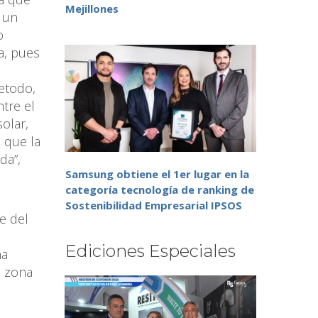
Mejillones
 un
o
a, pues
etodo,
ntre el
olar,
 que la
da”,
Samsung obtiene el 1er lugar en la
categoría tecnología de ranking de
Sostenibilidad Empresarial IPSOS
e del
Ediciones Especiales
ma
a zona