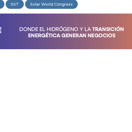
SST
Solar World Congress