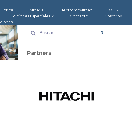
Hídrica
Minería
Electromovilidad
ODS
Ediciones Especiales
Contacto
Nosotros
aciones
IR
Partners