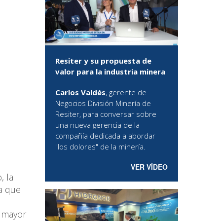
Resiter y su propuesta de
valor para la industria minera
Carlos Valdés
, gerente de
Negocios División Minería de
Resiter, para conversar sobre
una nueva gerencia de la
compañía dedicada a abordar
"los dolores" de la minería.
VER VÍDEO
, la
a que
a mayor