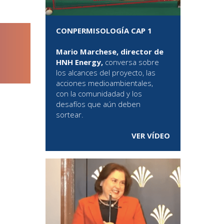
CONPERMISOLOGÍA CAP 1
Mario Marchese, director de
HNH Energy,
conversa sobre
los alcances del proyecto, las
acciones medioambientales,
con la comunidadad y los
desafíos que aún deben
sortear.
VER VÍDEO