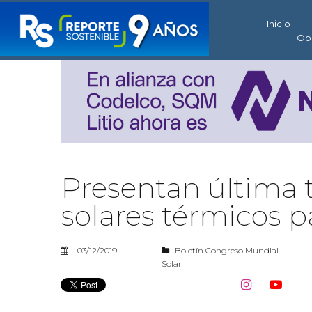
Inicio
Op
Presentan última 
solares térmicos p
03/12/2019
Boletín Congreso Mundial
Solar

