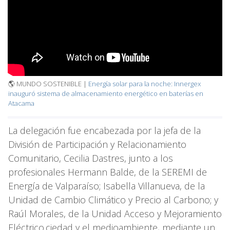
🌎 MUNDO SOSTENIBLE |
Energía solar para la noche: Innergex
inauguró sistema de almacenamiento energético en baterías en
Atacama
La delegación fue encabezada por la jefa de la
División de Participación y Relacionamiento
Comunitario, Cecilia Dastres, junto a los
profesionales Hermann Balde, de la SEREMI de
Energía de Valparaíso; Isabella Villanueva, de la
Unidad de Cambio Climático y Precio al Carbono; y
Raúl Morales, de la Unidad Acceso y Mejoramiento
Eléctrico.ciedad y el medioambiente, mediante un