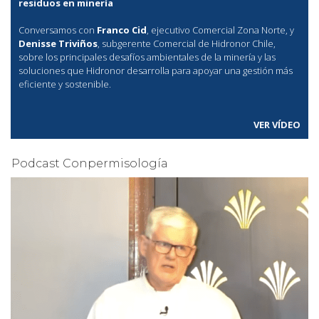
residuos en minería
Conversamos con
Franco Cid
, ejecutivo Comercial Zona Norte, y
Denisse Triviños
, subgerente Comercial de Hidronor Chile,
sobre los principales desafíos ambientales de la minería y las
soluciones que Hidronor desarrolla para apoyar una gestión más
eficiente y sostenible.
VER VÍDEO
Podcast Conpermisología