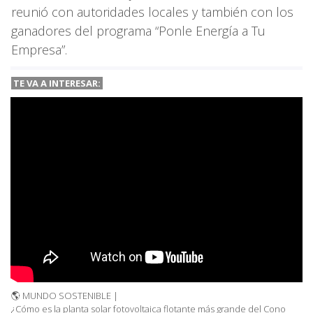
reunió con autoridades locales y también con los
ganadores del programa “Ponle Energía a Tu
Empresa”.
TE VA A
INTERESAR:
🌎 MUNDO SOSTENIBLE |
¿Cómo es la planta solar fotovoltaica flotante más grande del Cono