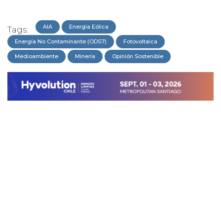
AIA
Energía Eólica
Tags:
Energía No Contaminante (ODS7)
Fotovoltaica
Medioambiente
Minería
Opinión Sostenible