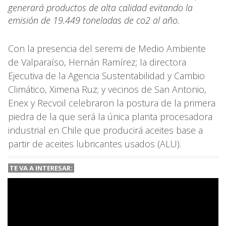
generará productos de alta calidad evitando la
emisión de 19.449 toneladas de co2 al año.
Con la presencia del seremi de Medio Ambiente
de Valparaíso, Hernán Ramírez; la directora
Ejecutiva de la Agencia Sustentabilidad y Cambio
Climático, Ximena Ruz; y vecinos de San Antonio,
Enex y Recvoil celebraron la postura de la primera
piedra de la que será la única planta procesadora
industrial en Chile que producirá aceites base a
partir de aceites lubricantes usados (ALU).
TE VA A INTERESAR: