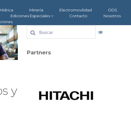
Hídrica
Minería
Electromovilidad
ODS
Ediciones Especiales
Contacto
Nosotros
aciones
IR
Partners
a
s y