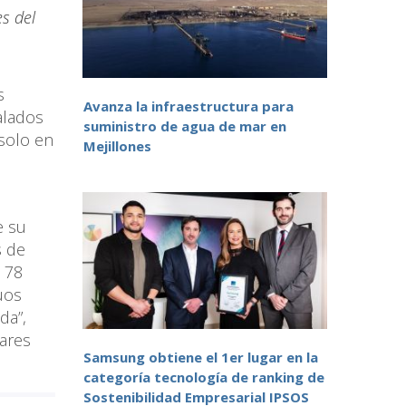
s del
s
Avanza la infraestructura para
alados
suministro de agua de mar en
 solo en
Mejillones
e su
s de
 78
uos
da”,
lares
Samsung obtiene el 1er lugar en la
categoría tecnología de ranking de
Sostenibilidad Empresarial IPSOS