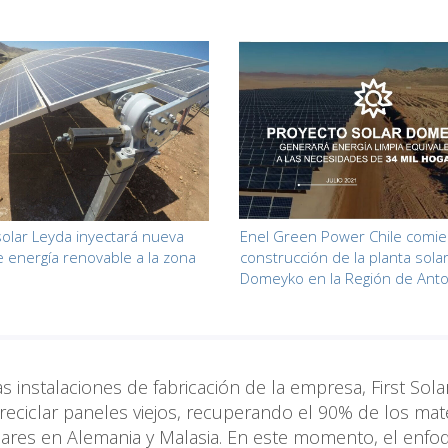
olar Leyda inyectará nueva
Enel Green Power Chile comie
e energía renovable a la zona
construcción de la planta sola
Domeyko en la Región de Anto
s instalaciones de fabricación de la empresa, First Solar
eciclar paneles viejos, recuperando el 90% de los mat
milares en Alemania y Malasia. En este momento, el enfo