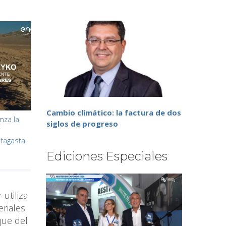
Cambio climático: la factura de dos
nza la
siglos de progreso
r
fagasta
Ediciones Especiales
 utiliza
eriales
que del