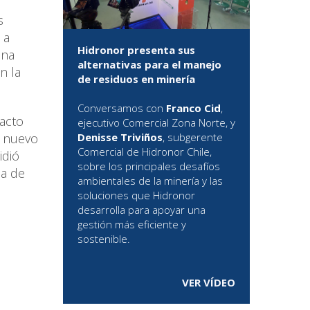
s
 a
Hidronor presenta sus
una
alternativas para el manejo
n la
de residuos en minería
Conversamos con
Franco Cid
,
acto
ejecutivo Comercial Zona Norte, y
n nuevo
Denisse Triviños
, subgerente
Comercial de Hidronor Chile,
idió
sobre los principales desafíos
na de
ambientales de la minería y las
soluciones que Hidronor
desarrolla para apoyar una
gestión más eficiente y
sostenible.
VER VÍDEO