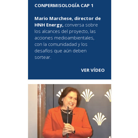
CONPERMISOLOGÍA CAP 1
Mario Marchese, director de
HNH Energy,
conversa sobre
los alcances del proyecto, las
acciones medioambientales,
con la comunidadad y los
desafíos que aún deben
sortear.
VER VÍDEO