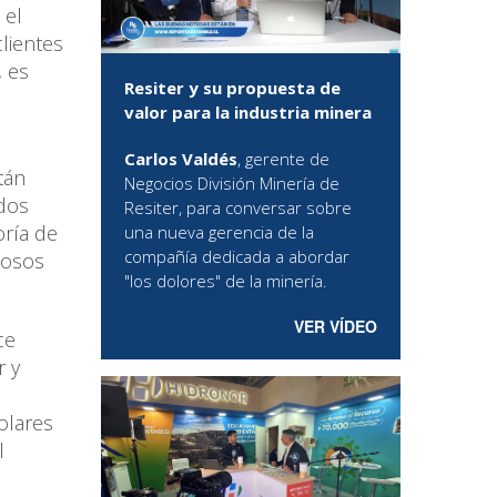
 el
lientes
, es
Resiter y su propuesta de
valor para la industria minera
Carlos Valdés
, gerente de
tán
Negocios División Minería de
ados
Resiter, para conversar sobre
oría de
una nueva gerencia de la
compañía dedicada a abordar
iosos
"los dolores" de la minería.
VER VÍDEO
ce
r y
olares
l