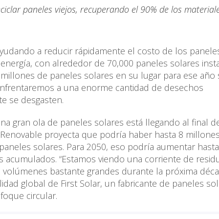
iclar paneles viejos, recuperando el 90% de los materiale
 ayudando a reducir rápidamente el costo de los panele
a energía, con alrededor de 70,000 paneles solares inst
 millones de paneles solares en su lugar para ese año
s enfrentaremos a una enorme cantidad de desechos
te se desgasten.
na gran ola de paneles solares está llegando al final d
gía Renovable proyecta que podría haber hasta 8 millone
paneles solares. Para 2050, eso podría aumentar hasta
s acumulados. “Estamos viendo una corriente de resid
 a volúmenes bastante grandes durante la próxima déca
lidad global de First Solar, un fabricante de paneles so
oque circular.