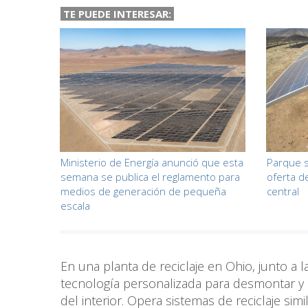
TE PUEDE INTERESAR:
Ministerio de Energía anunció que esta
Parque s
semana se publica el reglamento para
oferta d
medios de generación de pequeña
central
escala
En una planta de reciclaje en Ohio, junto a la
tecnología personalizada para desmontar y r
del interior. Opera sistemas de reciclaje si