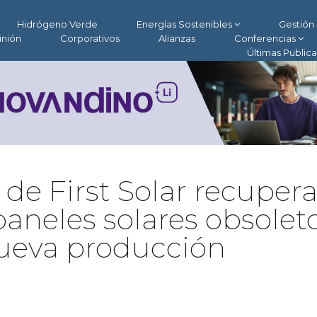
Hidrógeno Verde
Energías Sostenibles
Gestión 
inión
Corporativos
Alianzas
Conferencias
Últimas Public
 de First Solar recuper
neles solares obsoleto
nueva producción