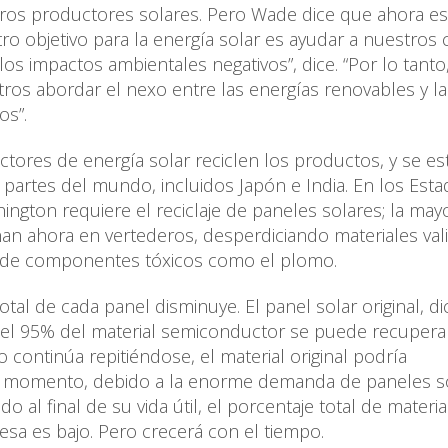
tros productores solares. Pero Wade dice que ahora es
 objetivo para la energía solar es ayudar a nuestros c
s impactos ambientales negativos”, dice. “Por lo tanto
ros abordar el nexo entre las energías renovables y la
os”.
tores de energía solar reciclen los productos, y se es
 partes del mundo, incluidos Japón e India. En los Est
ington requiere el reciclaje de paneles solares; la may
nan ahora en vertederos, desperdiciando materiales val
ón de componentes tóxicos como el plomo.
total de cada panel disminuye. El panel solar original, di
i el 95% del material semiconductor se puede recupera
o continúa repitiéndose, el material original podría
l momento, debido a la enorme demanda de paneles s
al final de su vida útil, el porcentaje total de materia
sa es bajo. Pero crecerá con el tiempo.