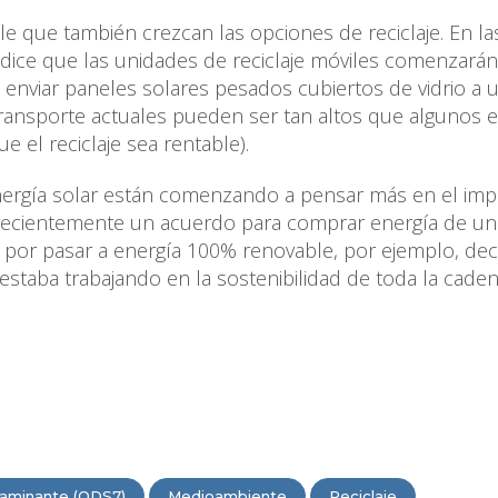
le que también crezcan las opciones de reciclaje. En la
redice que las unidades de reciclaje móviles comenzarán
de enviar paneles solares pesados cubiertos de vidrio a 
 transporte actuales pueden ser tan altos que algunos e
e el reciclaje sea rentable).
ergía solar están comenzando a pensar más en el imp
ó recientemente un acuerdo para comprar energía de u
 por pasar a energía 100% renovable, por ejemplo, dec
 estaba trabajando en la sostenibilidad de toda la cade
taminante (ODS7)
Medioambiente
Reciclaje