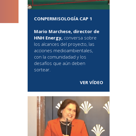
CONPERMISOLOGÍA CAP 1
Mario Marchese, director de
HNH Energy,
conversa sobre
los alcances del proyecto, las
acciones medioambientales,
con la comunidadad y los
desafíos que aún deben
sortear.
VER VÍDEO