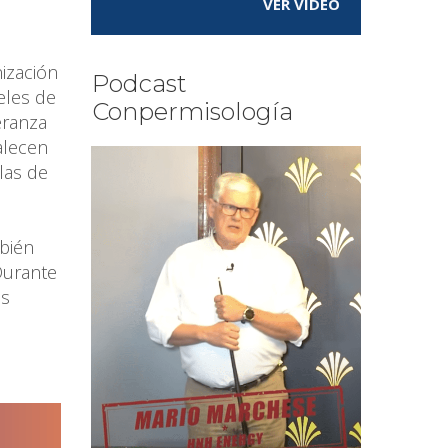
VER VÍDEO
.
nización
Podcast
eles de
Conpermisología
eranza
alecen
las de
mbién
Durante
es