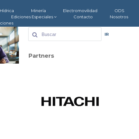
Hídrica
Minería
Electromovilidad
ODS
Ediciones Especiales
Contacto
Nosotros
aciones
IR
Partners