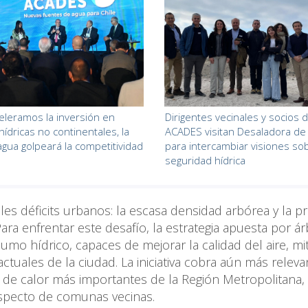
celeramos la inversión en
Dirigentes vecinales y socios 
hídricas no continentales, la
ACADES visitan Desaladora de
 agua golpeará la competitividad
para intercambiar visiones so
seguridad hídrica
es déficits urbanos: la escasa densidad arbórea y la p
ara enfrentar este desafío, la estrategia apuesta por á
umo hídrico, capaces de mejorar la calidad del aire, mit
actuales de la ciudad. La iniciativa cobra aún más releva
 de calor más importantes de la Región Metropolitana,
respecto de comunas vecinas.