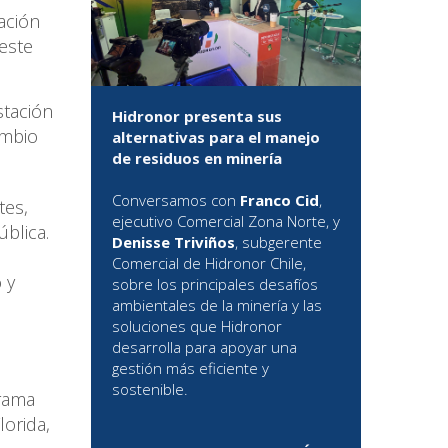
ación
 este
stación
Hidronor presenta sus
ambio
alternativas para el manejo
de residuos en minería
Conversamos con
Franco Cid
,
tes,
ejecutivo Comercial Zona Norte, y
ública.
Denisse Triviños
, subgerente
Comercial de Hidronor Chile,
 y
sobre los principales desafíos
ambientales de la minería y las
soluciones que Hidronor
desarrolla para apoyar una
gestión más eficiente y
sostenible.
grama
lorida,