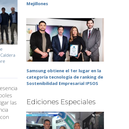
Mejillones
de
 Caldera
bre
Samsung obtiene el 1er lugar en la
categoría tecnología de ranking de
Sostenibilidad Empresarial IPSOS
resencia
rboles
Ediciones Especiales
igar las
ncia
 con