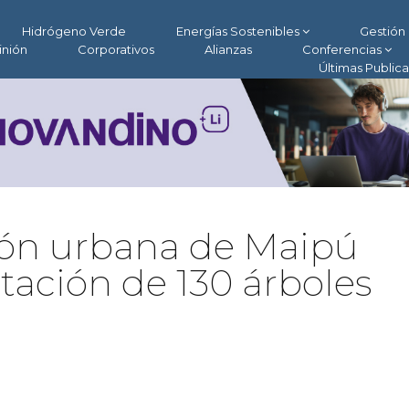
Hidrógeno Verde
Energías Sostenibles
Gestión 
inión
Corporativos
Alianzas
Conferencias
Últimas Public
ión urbana de Maipú
tación de 130 árboles