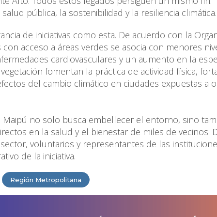
e Alto. Todos estos legados persiguen un mismo fin:
alud pública, la sostenibilidad y la resiliencia climática
tancia de iniciativas como esta. De acuerdo con la Orga
os con acceso a áreas verdes se asocia con menores niv
enfermedades cardiovasculares y un aumento en la esp
egetación fomentan la práctica de actividad física, fort
 efectos del cambio climático en ciudades expuestas a o
de Maipú no solo busca embellecer el entorno, sino ta
rectos en la salud y el bienestar de miles de vecinos. 
 sector, voluntarios y representantes de las institucion
ivo de la iniciativa.
Región Metropolitana