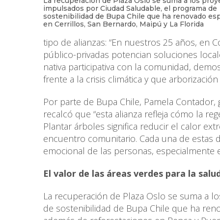
La recuperación de Plaza Oslo se suma a los proy
impulsados por Ciudad Saludable, el programa de
sostenibilidad de Bupa Chile que ha renovado es
en Cerrillos, San Bernardo, Maipú y La Florida
tipo de alianzas: “En nuestros 25 años, en
público-privadas potencian soluciones loca
nativa participativa con la comunidad, de
frente a la crisis climática y que arborizació
Por parte de Bupa Chile, Pamela Contador, g
recalcó que “esta alianza refleja cómo la re
Plantar árboles significa reducir el calor ex
encuentro comunitario. Cada una de estas d
emocional de las personas, especialmente 
El valor de las áreas verdes para la salu
La recuperación de Plaza Oslo se suma a l
de sostenibilidad de Bupa Chile que ha reno