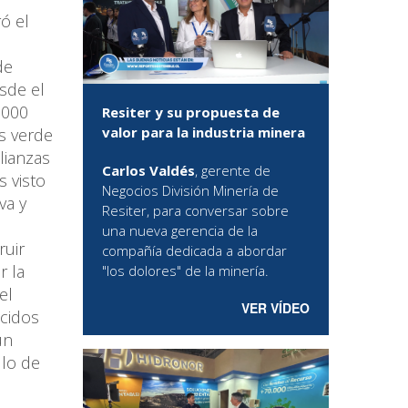
ó el
de
esde el
.000
Resiter y su propuesta de
valor para la industria minera
s verde
lianzas
Carlos Valdés
, gerente de
 visto
Negocios División Minería de
va y
Resiter, para conversar sobre
una nueva gerencia de la
ruir
compañía dedicada a abordar
r la
"los dolores" de la minería.
el
VER VÍDEO
cidos
un
llo de