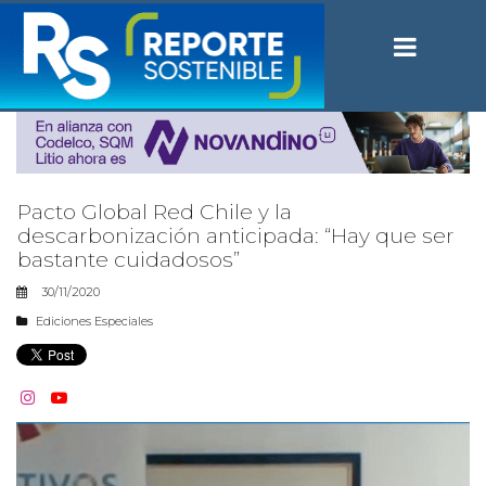
Pacto Global Red Chile y la
descarbonización anticipada: “Hay que ser
bastante cuidadosos”
30/11/2020
Ediciones Especiales

