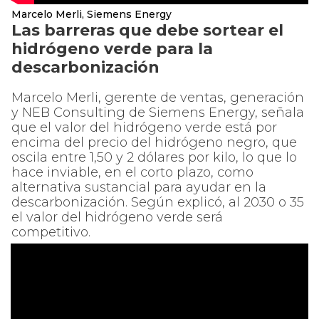
Marcelo Merli, Siemens Energy
Las barreras que debe sortear el
hidrógeno verde para la
descarbonización
Marcelo Merli, gerente de ventas, generación
y NEB Consulting de Siemens Energy, señala
que el valor del hidrógeno verde está por
encima del precio del hidrógeno negro, que
oscila entre 1,50 y 2 dólares por kilo, lo que lo
hace inviable, en el corto plazo, como
alternativa sustancial para ayudar en la
descarbonización. Según explicó, al 2030 o 35
el valor del hidrógeno verde será
competitivo.