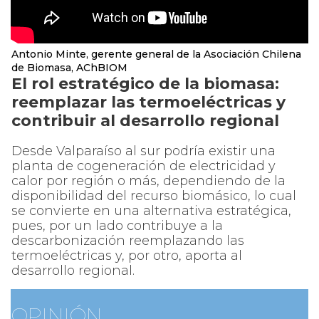
Antonio Minte, gerente general de la Asociación Chilena
de Biomasa, AChBIOM
El rol estratégico de la biomasa:
reemplazar las termoeléctricas y
contribuir al desarrollo regional
Desde Valparaíso al sur podría existir una
planta de cogeneración de electricidad y
calor por región o más, dependiendo de la
disponibilidad del recurso biomásico, lo cual
se convierte en una alternativa estratégica,
pues, por un lado contribuye a la
descarbonización reemplazando las
termoeléctricas y, por otro, aporta al
desarrollo regional.
OPINIÓN