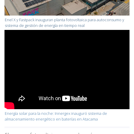
Enel X y Fastpack inauguran planta fotovoltaica para autoconsumo y
sistema de gestión de energía en tiempo real
Energía solar para la noche: Innergex inauguró sistema de
almacenamiento energético en baterías en Atacama