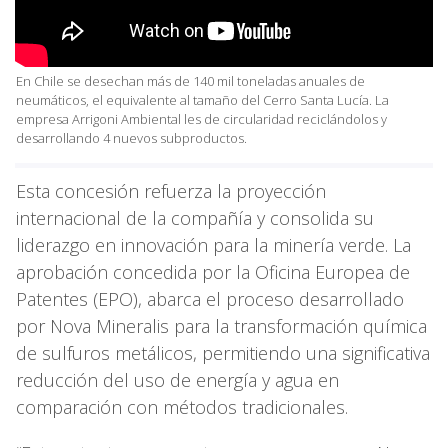
En Chile se desechan más de 140 mil toneladas anuales de
neumáticos, el equivalente al tamaño del Cerro Santa Lucía. La
empresa Arrigoni Ambiental les de circularidad reciclándolos y
desarrollando 4 nuevos subproductos.
Esta concesión refuerza la proyección
internacional de la compañía y consolida su
liderazgo en innovación para la minería verde. La
aprobación concedida por la Oficina Europea de
Patentes (EPO), abarca el proceso desarrollado
por Nova Mineralis para la transformación química
de sulfuros metálicos, permitiendo una significativa
reducción del uso de energía y agua en
comparación con métodos tradicionales.