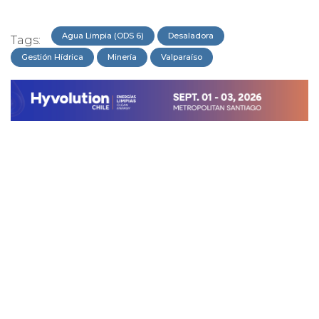
Agua Limpia (ODS 6)
Desaladora
Tags:
Gestión Hídrica
Minería
Valparaíso