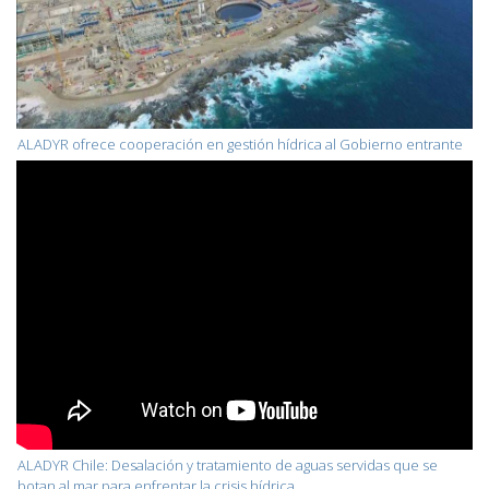
ALADYR ofrece cooperación en gestión hídrica al Gobierno entrante
ALADYR Chile: Desalación y tratamiento de aguas servidas que se
botan al mar para enfrentar la crisis hídrica