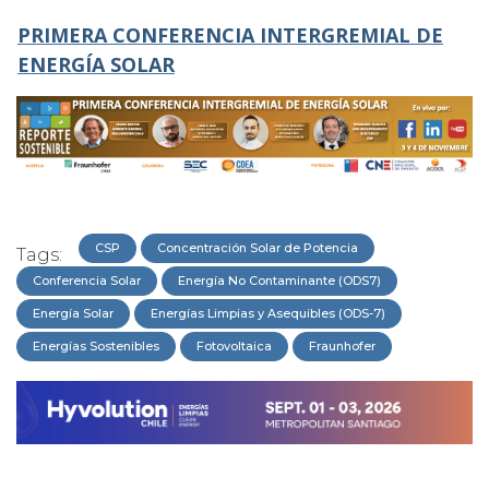
PRIMERA CONFERENCIA INTERGREMIAL DE
ENERGÍA SOLAR
CSP
Concentración Solar de Potencia
Tags:
Conferencia Solar
Energía No Contaminante (ODS7)
Energía Solar
Energías Limpias y Asequibles (ODS-7)
Energías Sostenibles
Fotovoltaica
Fraunhofer