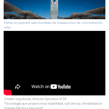
Planta recuperará sales fundidas de instalaciones de concentración
solar
Cristián Sepúlveda, Director Ejecutivo ACSP:
"Tecnología que proporciona estabilidad, suficiencia y flexibilidad al
Sistema Eléctrico Nacional"