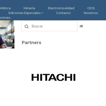
Hídrica
Minería
Electromovilidad
ODS
Ediciones Especiales
Contacto
Nosotros
aciones
IR
Partners