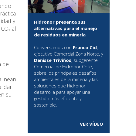
zando
ráctica
ridad y
Hidronor presenta sus
 CO₂ al
alternativas para el manejo
de residuos en minería
Conversamos con
Franco Cid
,
ejecutivo Comercial Zona Norte, y
Denisse Triviños
, subgerente
a de
Comercial de Hidronor Chile,
sobre los principales desafíos
alinean
ambientales de la minería y las
soluciones que Hidronor
lidar
desarrolla para apoyar una
en su
gestión más eficiente y
sostenible.
VER VÍDEO