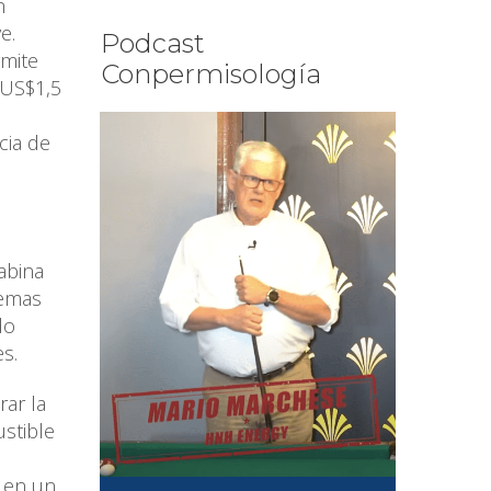
n
e.
Podcast
rmite
Conpermisología
 US$1,5
cia de
cabina
temas
do
s.
rar la
stible
e en un