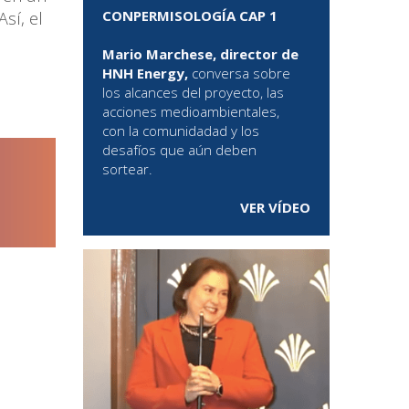
CONPERMISOLOGÍA CAP 1
sí, el
Mario Marchese, director de
HNH Energy,
conversa sobre
los alcances del proyecto, las
acciones medioambientales,
con la comunidadad y los
desafíos que aún deben
sortear.
VER VÍDEO