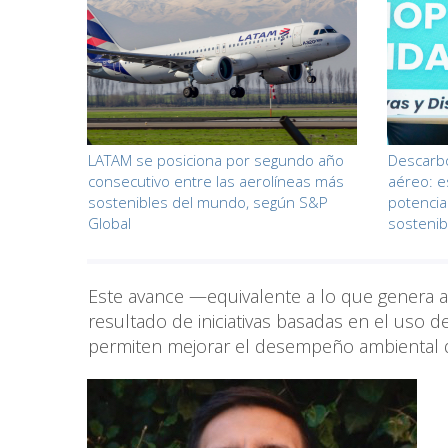
LATAM se posiciona por segundo año
Descarbo
consecutivo entre las aerolíneas más
aéreo: e
sostenibles del mundo, según S&P
potencia
Global
sostenib
Este avance —equivalente a lo que genera 
resultado de iniciativas basadas en el uso d
permiten mejorar el desempeño ambiental de 