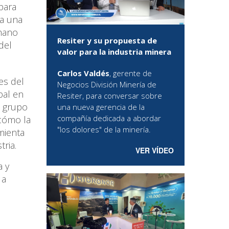
para
ia una
phano
Resiter y su propuesta de
del
valor para la industria minera
Carlos Valdés
, gerente de
es del
Negocios División Minería de
bal en
Resiter, para conversar sobre
l grupo
una nueva gerencia de la
compañía dedicada a abordar
 cómo la
"los dolores" de la minería.
mienta
ria.
VER VÍDEO
a y
 a