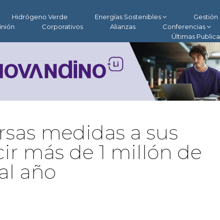
Hidrógeno Verde
Energías Sostenibles
Gestión 
inión
Corporativos
Alianzas
Conferencias
Últimas Public
rsas medidas a sus
ir más de 1 millón de
al año