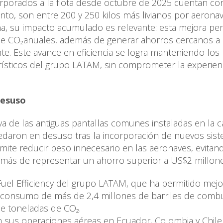
porados a la flota desde octubre de 2025 cuentan co
to, son entre 200 y 250 kilos más livianos por aeronav
a, su impacto acumulado es relevante: esta mejora pe
de CO₂anuales, además de generar ahorros cercanos a
te. Este avance en eficiencia se logra manteniendo los
rísticos del grupo LATAM, sin comprometer la experien
desuso
siva de las antiguas pantallas comunes instaladas en la 
edaron en desuso tras la incorporación de nuevos sis
mite reducir peso innecesario en las aeronaves, evitan
emás de representar un ahorro superior a US$2 millone
Fuel Efficiency del grupo LATAM, que ha permitido mejo
el consumo de más de 2,4 millones de barriles de combu
de toneladas de CO₂.
en sus operaciones aéreas en Ecuador, Colombia y Chil