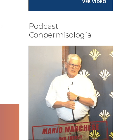
VER VÍDEO
Podcast
a
Conpermisología