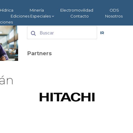
Hídrica
Minería
Electromovilidad
ODS
Ediciones Especiales
Contacto
Nosotros
aciones
IR
Partners
rán