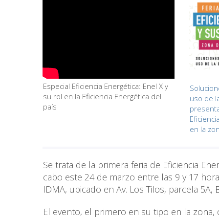
Especial Eficiencia Energética: Enel X y
Solucion
su rol en la Eficiencia Energética del
uso de l
país
presenta
Eficienci
en la zo
Se trata de la primera feria de Eficiencia En
cabo este 24 de marzo entre las 9 y 17 hora
IDMA, ubicado en Av. Los Tilos, parcela 5A, B
El evento, el primero en su tipo en la zona