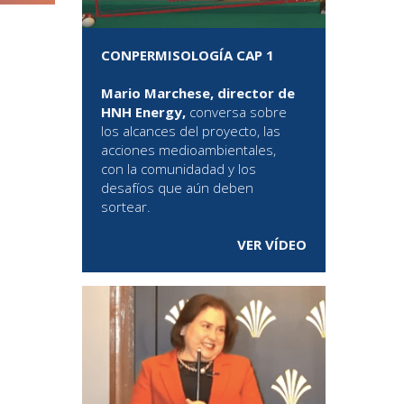
CONPERMISOLOGÍA CAP 1
Mario Marchese, director de
HNH Energy,
conversa sobre
los alcances del proyecto, las
acciones medioambientales,
con la comunidadad y los
desafíos que aún deben
sortear.
VER VÍDEO