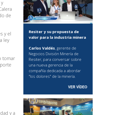
 y
Calera
do de
Resiter y su propuesta de
s y el
valor para la industria minera
a ley
Carlos Valdés
, gerente de
Negocios División Minería de
 o tomar
Resiter, para conversar sobre
sporte
una nueva gerencia de la
compañía dedicada a abordar
"los dolores" de la minería.
VER VÍDEO
idad y a