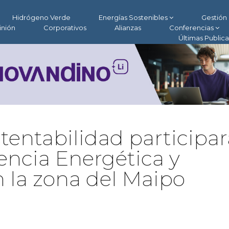
Hidrógeno Verde
Energías Sostenibles
Gestión 
inión
Corporativos
Alianzas
Conferencias
Últimas Public
stentabilidad participa
iencia Energética y
n la zona del Maipo