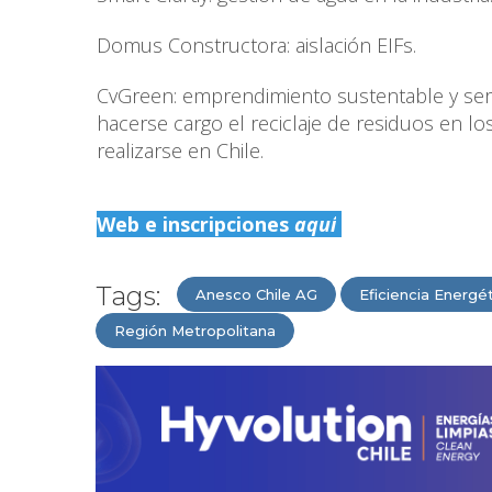
Domus Constructora: aislación EIFs.
CvGreen: emprendimiento sustentable y serv
hacerse cargo el reciclaje de residuos en 
realizarse en Chile.
Web e inscripciones
aquí
Tags:
Anesco Chile AG
Eficiencia Energé
Región Metropolitana