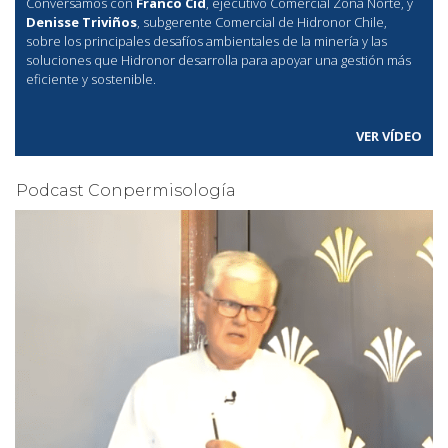
Conversamos con
Franco Cid
, ejecutivo Comercial Zona Norte, y
Denisse Triviños
, subgerente Comercial de Hidronor Chile,
sobre los principales desafíos ambientales de la minería y las
soluciones que Hidronor desarrolla para apoyar una gestión más
eficiente y sostenible.
VER VÍDEO
Podcast Conpermisología