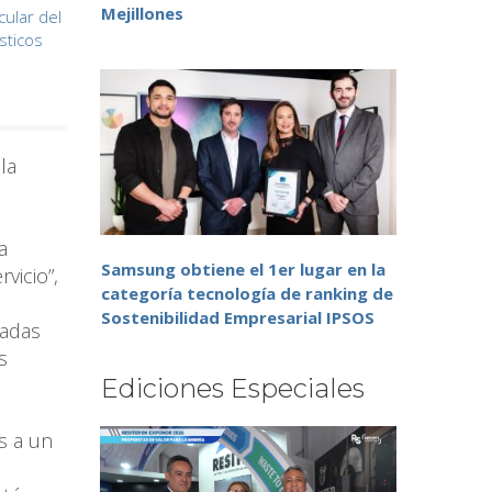
Mejillones
cular del
sticos
la
a
Samsung obtiene el 1er lugar en la
vicio”,
categoría tecnología de ranking de
Sostenibilidad Empresarial IPSOS
zadas
s
Ediciones Especiales
s a un