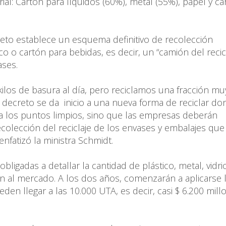
al: Cartón para líquidos (60%), metal (55%), papel y ca
reto establece un esquema definitivo de recolección
ico o cartón para bebidas, es decir, un “camión del recic
ases.
ilos de basura al día, pero reciclamos una fracción mu
 decreto se da inicio a una nueva forma de reciclar do
r a los puntos limpios, sino que las empresas deberán
recolección del reciclaje de los envases y embalajes que
nfatizó la ministra Schmidt.
igadas a detallar la cantidad de plástico, metal, vidrio
n al mercado. A los dos años, comenzarán a aplicarse 
en llegar a las 10.000 UTA, es decir, casi $ 6.200 mill