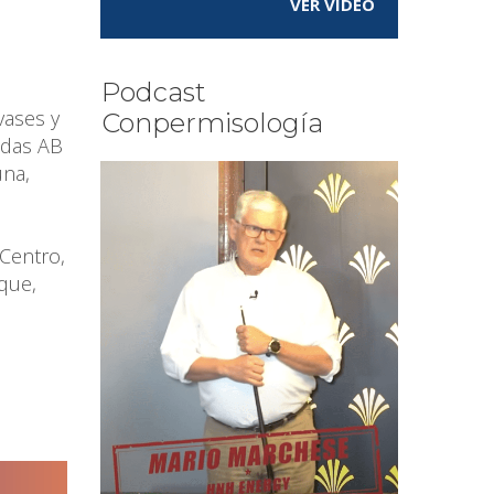
VER VÍDEO
Podcast
vases y
Conpermisología
idas AB
una,
 Centro,
sque,
l