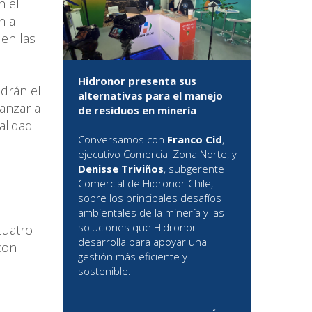
n el
n a
 en las
Hidronor presenta sus
ndrán el
alternativas para el manejo
anzar a
de residuos en minería
alidad
Conversamos con
Franco Cid
,
ejecutivo Comercial Zona Norte, y
Denisse Triviños
, subgerente
Comercial de Hidronor Chile,
sobre los principales desafíos
ambientales de la minería y las
soluciones que Hidronor
cuatro
desarrolla para apoyar una
con
gestión más eficiente y
sostenible.