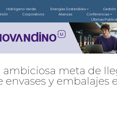
Hidrógeno Verde
Energías Sostenibles
Gestión 
inión
Corporativos
Alianzas
Conferencias
Últimas Public
la ambiciosa meta de ll
de envases y embalajes 