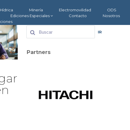
Hídrica
Minería
Electromovilidad
ODS
Ediciones Especiales
Contacto
Nosotros
aciones
IR
Partners
egar
en