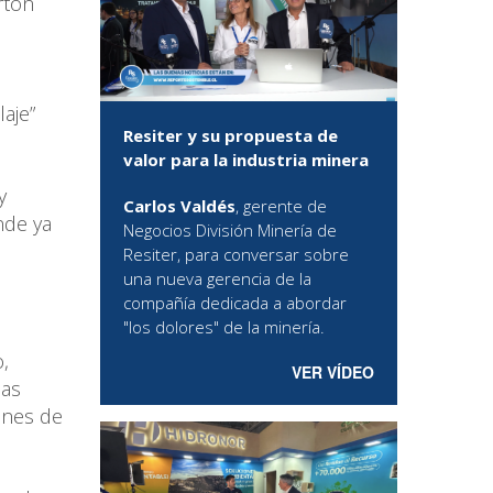
rtón
laje”
Resiter y su propuesta de
valor para la industria minera
y
Carlos Valdés
, gerente de
nde ya
Negocios División Minería de
Resiter, para conversar sobre
una nueva gerencia de la
compañía dedicada a abordar
"los dolores" de la minería.
,
VER VÍDEO
las
ones de