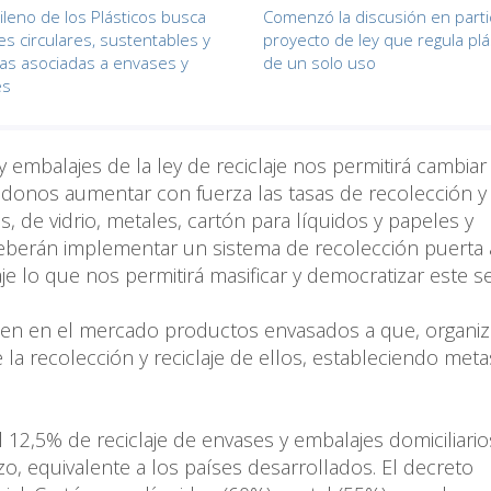
ileno de los Plásticos busca
Comenzó la discusión en parti
es circulares, sustentables y
proyecto de ley que regula plá
vas asociadas a envases y
de un solo uso
es
 embalajes de la ley de reciclaje nos permitirá cambiar 
ndonos aumentar con fuerza las tasas de recolección y
, de vidrio, metales, cartón para líquidos y papeles y
eberán implementar un sistema de recolección puerta 
aje lo que nos permitirá masificar y democratizar este ser
nen en el mercado productos envasados a que, organi
la recolección y reciclaje de ellos, estableciendo meta
l 12,5% de reciclaje de envases y embalajes domiciliario
, equivalente a los países desarrollados. El decreto