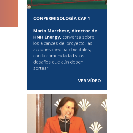
CONPERMISOLOGÍA CAP 1
Mario Marchese, director de
HNH Energy,
conversa sobre
los alcances del proyecto, las
acciones medioambientales,
con la comunidadad y los
desafíos que aún deben
sortear.
VER VÍDEO