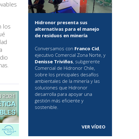
ovables
Hidronor presenta sus
 los
alternativas para el manejo
ué
de residuos en minería
dad
Conversamos con
Franco Cid
,
a
ejecutivo Comercial Zona Norte, y
edio
Denisse Triviños
, subgerente
nas.
Comercial de Hidronor Chile,
sobre los principales desafíos
ambientales de la minería y las
soluciones que Hidronor
desarrolla para apoyar una
gestión más eficiente y
sostenible.
VER VÍDEO