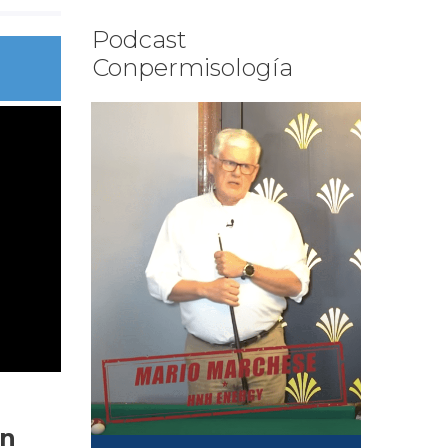
Podcast
Conpermisología
ón