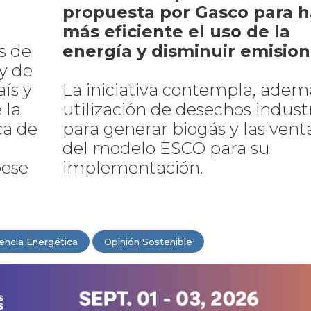
propuesta por Gasco para h
más eficiente el uso de la
s de
energía y disminuir emisio
y de
aís y
La iniciativa contempla, ademá
 la
utilización de desechos indust
ca de
para generar biogás y las vent
del modelo ESCO para su
pese
implementación.
iencia Energética
Opinión Sostenible