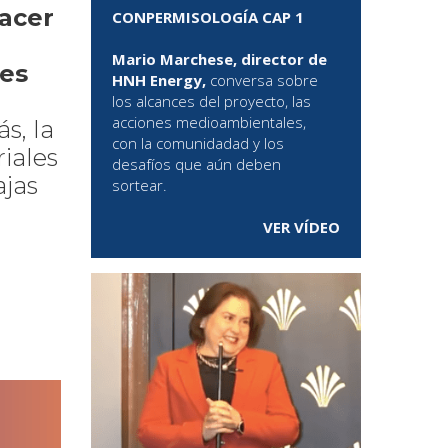
acer
CONPERMISOLOGÍA CAP 1
Mario Marchese, director de
nes
HNH Energy,
conversa sobre
los alcances del proyecto, las
acciones medioambientales,
s, la
con la comunidadad y los
riales
desafíos que aún deben
ajas
sortear.
VER VÍDEO