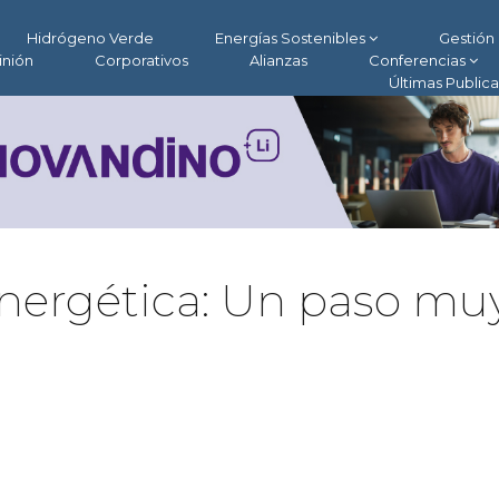
Hidrógeno Verde
Energías Sostenibles
Gestión 
inión
Corporativos
Alianzas
Conferencias
Últimas Public
energética: Un paso mu