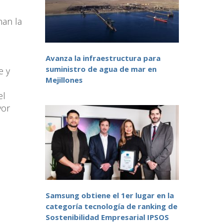
nan la
Avanza la infraestructura para
suministro de agua de mar en
e y
Mejillones
el
yor
Samsung obtiene el 1er lugar en la
categoría tecnología de ranking de
Sostenibilidad Empresarial IPSOS