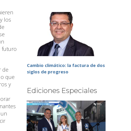
uieren
y los
de
se
un
 futuro
Cambio climático: la factura de dos
r de
siglos de progreso
 lo que
ros y
Ediciones Especiales
jorar
inantes
 un
cir