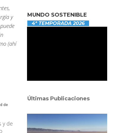
ntes,
MUNDO SOSTENIBLE
rgía y
4ª TEMPORADA 2026
o puede
in
mo (ahí
Últimas Publicaciones
ad de
s y de
lo