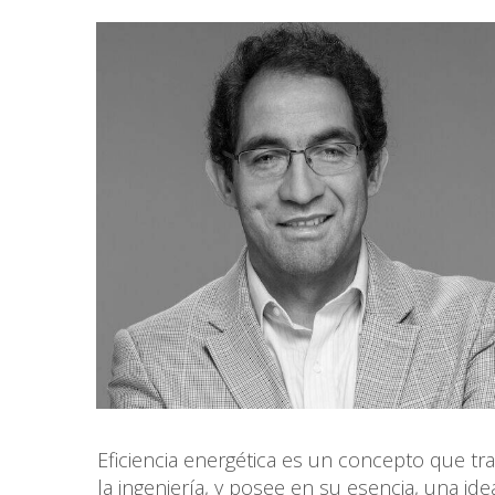
Eficiencia energética es un concepto que tra
la ingeniería, y posee en su esencia, una idea