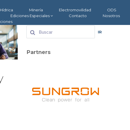
Hídrica
Minería
Electromovilidad
ODS
Ediciones Especiales
Contacto
Nosotros
aciones
IR
Partners
y