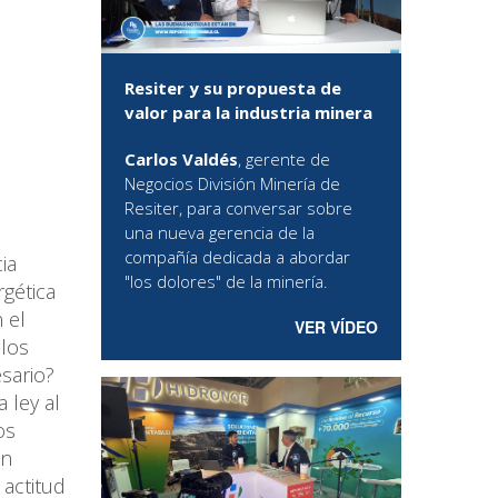
Resiter y su propuesta de
valor para la industria minera
Carlos Valdés
, gerente de
Negocios División Minería de
Resiter, para conversar sobre
una nueva gerencia de la
compañía dedicada a abordar
ia
"los dolores" de la minería.
rgética
 el
VER VÍDEO
ulos
sario?
 ley al
os
un
 actitud