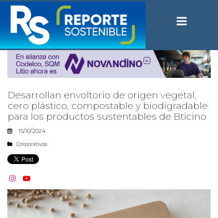
Desarrollan envoltorio de origen vegetal,
cero plástico, compostable y biodigradable
para los productos sustentables de Bticino
15/10/2024
Corporativos

