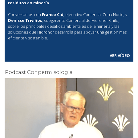
residuos en minería
Conversamos con
Franco Cid
, ejecutivo Comercial Zona Norte, y
Denisse Triviños
, subgerente Comercial de Hidronor Chile,
sobre los principales desafíos ambientales de la minería y las
soluciones que Hidronor desarrolla para apoyar una gestión más
eficiente y sostenible.
VER VÍDEO
Podcast Conpermisología