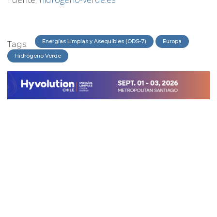
Energías Limpias y Asequibles (ODS-7)
Europa
Tags:
Hidrógeno Verde