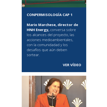
CONPERMISOLOGÍA CAP 1
Mario Marchese, director de
HNH Energy,
conversa sobre
los alcances del proyecto, las
acciones medioambientales,
con la comunidadad y los
desafíos que aún deben
sortear.
VER VÍDEO