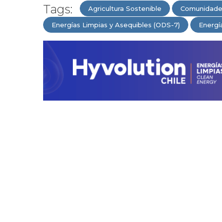
Tags:
Agricultura Sostenible
Comunidades
Energías Limpias y Asequibles (ODS-7)
Energí