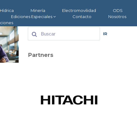
Hídrica
Minería
Electromovilidad
ODS
Ediciones Especiales
Contacto
Nosotros
aciones
IR
Partners