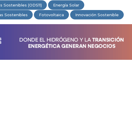
 Sostenibles (ODS11)
Energía Solar
as Sostenibles
Fotovoltaica
Innovación Sostenible