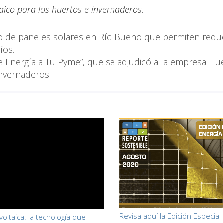
taico para los huertos e invernaderos.
to de paneles solares en Río Bueno que permiten reduc
íos.
nle Energía a Tu Pyme”, que se adjudicó a la empresa Hu
nvernaderos.
Revisa aquí la Edición Especial
oltaica: la tecnología que