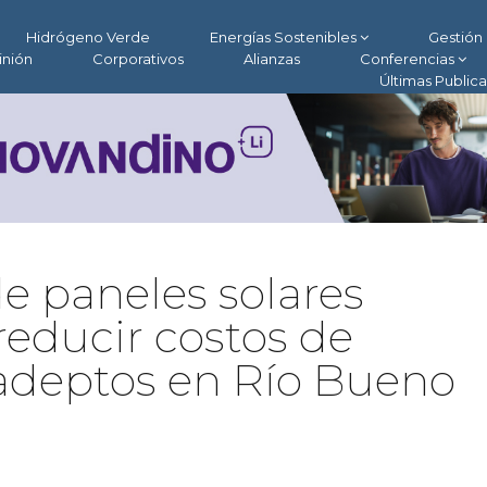
Hidrógeno Verde
Energías Sostenibles
Gestión 
inión
Corporativos
Alianzas
Conferencias
Últimas Public
 paneles solares
 reducir costos de
adeptos en Río Bueno