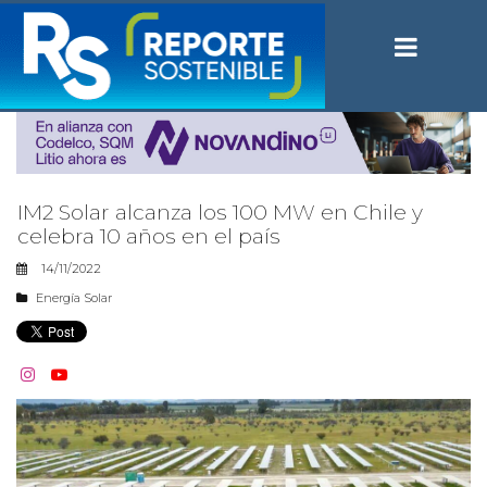
IM2 Solar alcanza los 100 MW en Chile y
celebra 10 años en el país
14/11/2022
Energía Solar

