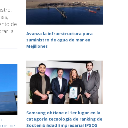
stro,
nes,
iento de
rar la
Avanza la infraestructura para
suministro de agua de mar en
Mejillones
Samsung obtiene el 1er lugar en la
categoría tecnología de ranking de
a
Sostenibilidad Empresarial IPSOS
orros de