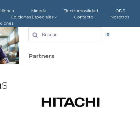
Hídrica
Minería
Electromovilidad
ODS
Ediciones Especiales
Contacto
Nosotros
aciones
IR
Partners
as