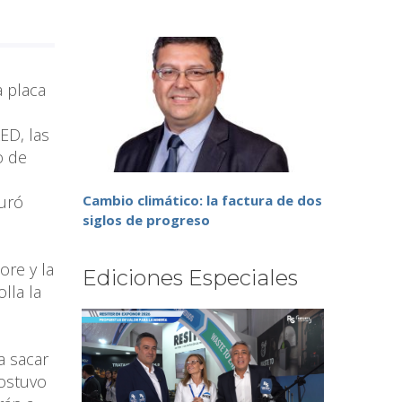
a placa
ED, las
o de
n
guró
Cambio climático: la factura de dos
siglos de progreso
ore y la
Ediciones Especiales
lla la
a sacar
sostuvo