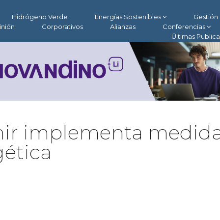
Hidrógeno Verde
Energías Sostenibles
Gestión 
inión
Corporativos
Alianzas
Conferencias
Últimas Public
enir implementa medid
gética