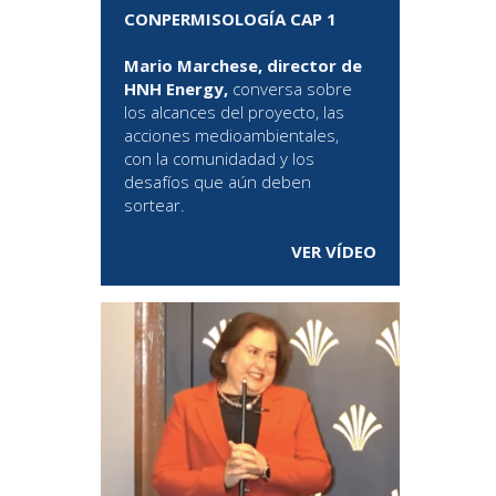
CONPERMISOLOGÍA CAP 1
Mario Marchese, director de
HNH Energy,
conversa sobre
los alcances del proyecto, las
acciones medioambientales,
con la comunidadad y los
desafíos que aún deben
sortear.
VER VÍDEO