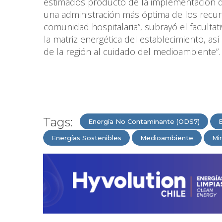
estimados producto de la implementación de 
una administración más óptima de los recurs
comunidad hospitalaria”, subrayó el faculta
la matriz energética del establecimiento, as
de la región al cuidado del medioambiente”.
Tags:
Energía No Contaminante (ODS7)
E
Energías Sostenibles
Medioambiente
Min