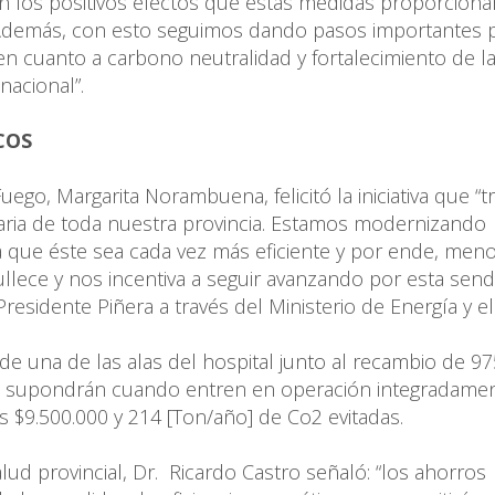
ión los positivos efectos que estas medidas proporciona
 Además, con esto seguimos dando pasos importantes p
n cuanto a carbono neutralidad y fortalecimiento de l
nacional”.
COS
ego, Margarita Norambuena, felicitó la iniciativa que “t
laria de toda nuestra provincia. Estamos modernizando
 que éste sea cada vez más eficiente y por ende, men
ullece y nos incentiva a seguir avanzando por esta sen
residente Piñera a través del Ministerio de Energía y e
 de una de las alas del hospital junto al recambio de 97
n, supondrán cuando entren en operación integradamen
 $9.500.000 y 214 [Ton/año] de Co2 evitadas.
alud provincial, Dr. Ricardo Castro señaló: “los ahorros