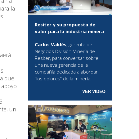
rán a
ara la
as
Resiter y su propuesta de
valor para la industria minera
Carlos Valdés
, gerente de
Negocios División Minería de
raerá
Resiter, para conversar sobre
una nueva gerencia de la
os
compañía dedicada a abordar
da que
"los dolores" de la minería.
l apoyo
VER VÍDEO
5
te, un