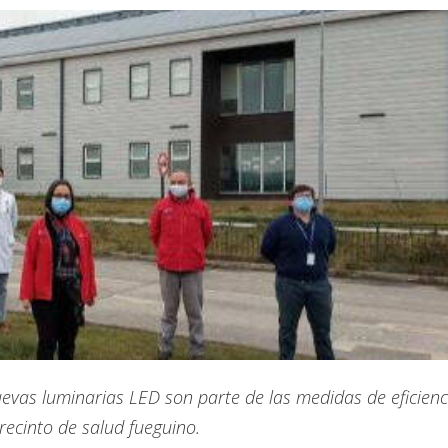
evas luminarias LED son parte de las medidas de eficienc
recinto de salud fueguino.