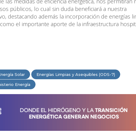
las medidas de eficiencia energética, nos permitirán r
os públicos, lo cual sin duda beneficiará a nuestra
tivo, destacando además la incorporación de energías li
í como el importante aporte de la infraestructura hospit
nergía Solar
Energías Limpias y Asequibles (ODS-7)
isterio Energía