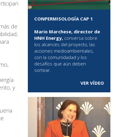
rticipan
CONPERMISOLOGÍA CAP 1
 más de
Mario Marchese, director de
bilidad,
HNH Energy,
conversa sobre
para
los alcances del proyecto, las
acciones medioambientales,
con la comunidadad y los
desafíos que aún deben
imo,
sortear.
nergía
VER VÍDEO
ento, y
buena
te