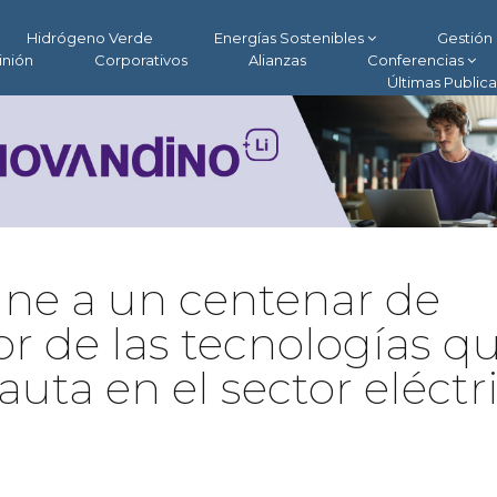
Hidrógeno Verde
Energías Sostenibles
Gestión 
inión
Corporativos
Alianzas
Conferencias
Últimas Public
úne a un centenar de
r de las tecnologías q
ta en el sector eléctr