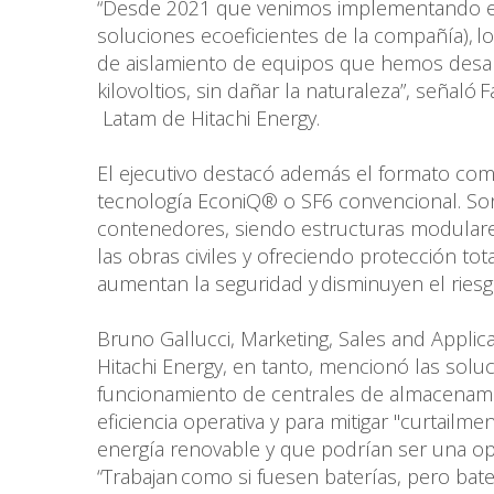
“Desde 2021 que venimos implementando es
soluciones ecoeficientes de la compañía), l
de aislamiento de equipos que hemos desarr
kilovoltios, sin dañar la naturaleza”, señal
Latam de Hitachi Energy.
El ejecutivo destacó además el formato co
tecnología EconiQ® o SF6 convencional. So
contenedores, siendo estructuras modulare
las obras civiles y ofreciendo protección to
aumentan la seguridad y disminuyen el ries
Bruno Gallucci, Marketing, Sales and Applic
Hitachi Energy, en tanto, mencionó las solu
funcionamiento de centrales de almacenami
eficiencia operativa y para mitigar "curtailm
energía renovable y que podrían ser una opc
“Trabajan como si fuesen baterías, pero bat