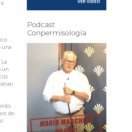
VER VÍDEO
ra
.
Podcast
Conpermisología
foco
o una
 La
n un
icos
speran
uerdo
ños de
no