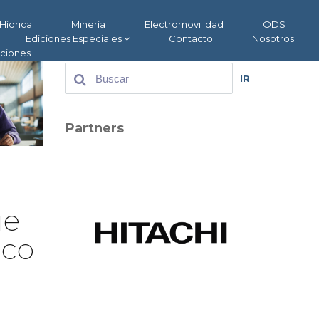
Hídrica
Minería
Electromovilidad
ODS
Ediciones Especiales
Contacto
Nosotros
aciones
IR
Partners
ue
ico