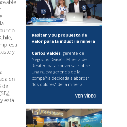
enovable
n
e
la
auricio
Resiter y su propuesta de
Chile,
valor para la industria minera
 empresa
xiste y
Carlos Valdés
, gerente de
Negocios División Minería de
Resiter, para conversar sobre
a
una nueva gerencia de la
compañía dedicada a abordar
sada en
"los dolores" de la minería.
S del
SF₆),
VER VÍDEO
y está