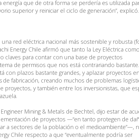
energía que de otra forma se perdería es utilizada pa
rio superior y reiniciar el ciclo de generación”, explicó
 una red eléctrica nacional más sostenible y robusta (
tachi Energy Chile afirmó que tanto la Ley Eléctrica com
ido claves para contar con una base de proyectos
n tema de permisos que nos está contrariando bastante.
stá con plazos bastante grandes, y aplazar proyectos e
s de fabricación, creando muchos de problemas logíst
e proyectos, y también entre los inversionistas, que e
Mazuela.
al Engineer Mining & Metals de Bechtel, dijo estar de ac
mplementación de proyectos —“en tanto protegen de da
ar a sectores de la población o el medioambiente”—, 
nergy Chile respecto a que “eventualmente podría ser