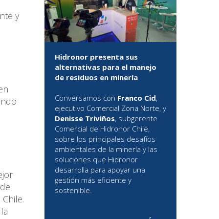
nte y
Hidronor presenta sus
alternativas para el manejo
de residuos en minería
en
Conversamos con
Franco Cid
,
ando
ejecutivo Comercial Zona Norte, y
Denisse Triviños
, subgerente
Comercial de Hidronor Chile,
sobre los principales desafíos
ambientales de la minería y las
soluciones que Hidronor
desarrolla para apoyar una
jor
gestión más eficiente y
 de
sostenible.
Chile.
la