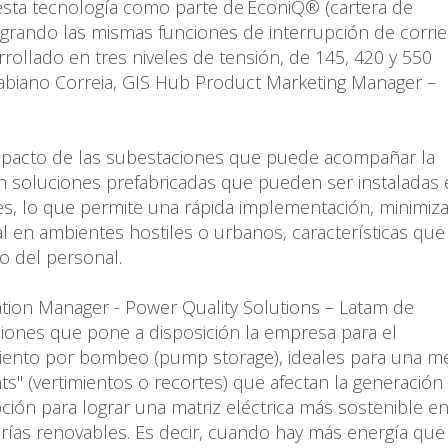
ta tecnología como parte de EconiQ® (cartera de
ogrando las mismas funciones de interrupción de corrie
ollado en tres niveles de tensión, de 145, 420 y 550
ó Fabiano Correia, GIS Hub Product Marketing Manager –
mpacto de las subestaciones que puede acompañar la
n soluciones prefabricadas que pueden ser instaladas 
s, lo que permite una rápida implementación, minimiz
tal en ambientes hostiles o urbanos, características que
go del personal.
ation Manager - Power Quality Solutions – Latam de
ciones que pone a disposición la empresa para el
ento por bombeo (pump storage), ideales para una me
ents" (vertimientos o recortes) que afectan la generación
ión para lograr una matriz eléctrica más sostenible en 
erías renovables. Es decir, cuando hay más energía que 