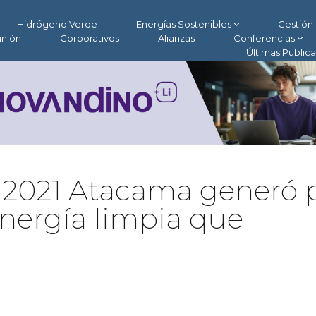
Hidrógeno Verde
Energías Sostenibles
Gestión 
inión
Corporativos
Alianzas
Conferencias
Últimas Public
e 2021 Atacama generó 
nergía limpia que