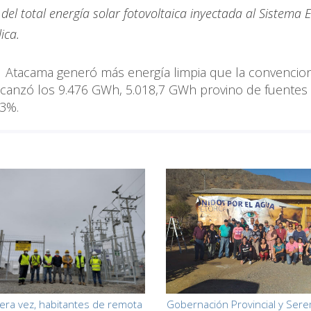
el total energía solar fotovoltaica inyectada al Sistema E
ica.
21 Atacama generó más energía limpia que la convencion
lcanzó los 9.476 GWh, 5.018,7 GWh provino de fuentes
53%.
era vez, habitantes de remota
Gobernación Provincial y Sere