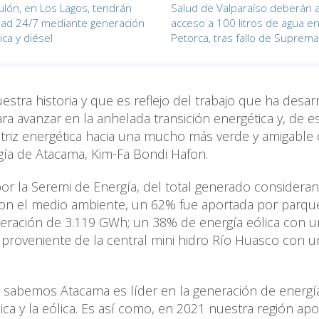
culón, en Los Lagos, tendrán
Salud de Valparaíso deberán 
idad 24/7 mediante generación
acceso a 100 litros de agua e
ica y diésel
Petorca, tras fallo de Suprema
estra historia y que es reflejo del trabajo que ha desar
ra avanzar en la anhelada transición energética y, de e
triz energética hacia una mucho más verde y amigable 
gía de Atacama, Kim-Fa Bondi Hafon.
r la Seremi de Energía, del total generado consideran
con el medio ambiente, un 62% fue aportada por parqu
eneración de 3.119 GWh; un 38% de energía eólica con u
 proveniente de la central mini hidro Río Huasco con u
 sabemos Atacama es líder en la generación de energí
ica y la eólica. Es así como, en 2021 nuestra región ap