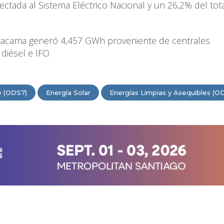
yectada al Sistema Eléctrico Nacional y un 26,2% del tota
Atacama generó 4,457 GWh proveniente de centrales
diésel e IFO.
e (ODS7)
Energía Solar
Energías Limpias y Asequibles (O