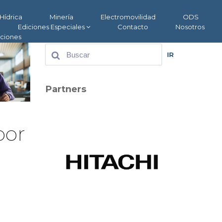
Hídrica
Minería
Electromovilidad
ODS
Ediciones Especiales
Contacto
Nosotros
aciones
IR
Partners
por