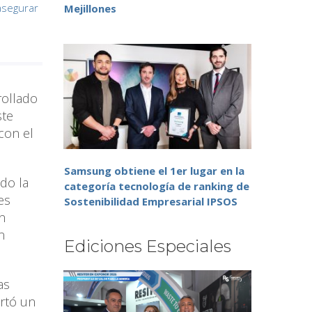
asegurar
Mejillones
n
rollado
ste
con el
Samsung obtiene el 1er lugar en la
do la
categoría tecnología de ranking de
es
Sostenibilidad Empresarial IPSOS
n
n
Ediciones Especiales
as
ortó un