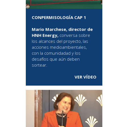
CONPERMISOLOGÍA CAP 1
Mario Marchese, director de
HNH Energy,
conversa sobre
los alcances del proyecto, las
acciones medioambientales,
con la comunidadad y los
desafíos que aún deben
sortear.
VER VÍDEO