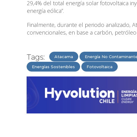
29,4% del total energía solar fotovoltaica in
energía eólica”.
Finalmente, durante el periodo analizado, 
convencionales, en base a carbón, petróleo 
Tags:
Atacama
Energía No Contaminant
Energías Sostenibles
Fotovoltaica