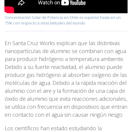
Concentración Solar de Potencia en Chile es superior hasta en un
75% con respecto a otras latitudes del mundo
En Santa Cruz Works explican que las distintivas
nanopartículas de aluminio se combinan con agua
para producir hidrógeno a temperatura ambiente.
Debido a su fuerte reactividad, el aluminio puede
producir gas hidrógeno al absorber oxígeno de las
moléculas de agua. Debido a la rápida reacción del
aluminio con el aire y la formación de una capa de
óxido de aluminio que evita reacciones adicionales,
se utiliza con frecuencia en dispositivos que entran
en contacto con el agua sin causar ningún riesgo.
Los científicos han estado estudiando la