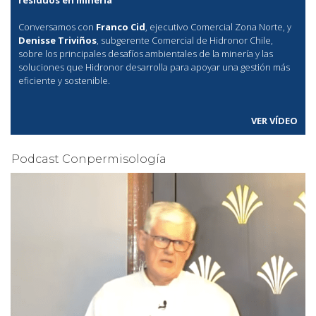
Conversamos con
Franco Cid
, ejecutivo Comercial Zona Norte, y
Denisse Triviños
, subgerente Comercial de Hidronor Chile,
sobre los principales desafíos ambientales de la minería y las
soluciones que Hidronor desarrolla para apoyar una gestión más
eficiente y sostenible.
VER VÍDEO
Podcast Conpermisología