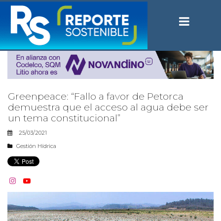
Greenpeace: “Fallo a favor de Petorca
demuestra que el acceso al agua debe ser
un tema constitucional”
25/03/2021
Gestión Hídrica

