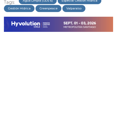
Agua Limpia (ODS 6)
Especial Gestión Hídrica
Tags:
Gestión Hídrica
Greenpeace
Valparaíso