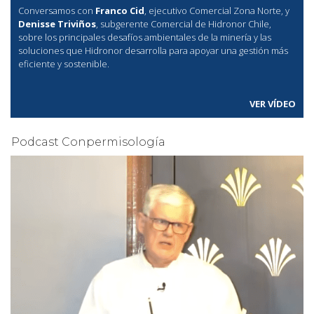
Conversamos con
Franco Cid
, ejecutivo Comercial Zona Norte, y
Denisse Triviños
, subgerente Comercial de Hidronor Chile,
sobre los principales desafíos ambientales de la minería y las
soluciones que Hidronor desarrolla para apoyar una gestión más
eficiente y sostenible.
VER VÍDEO
Podcast Conpermisología