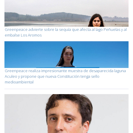
Greenpeace advierte sobre la sequía que afecta al lago Peñuelas y al
embalse Los Aromos
Greenpeace realiza impresionante muestra de desaparecida laguna
Aculeo y propone que nueva Constitución tenga sello
medioambiental