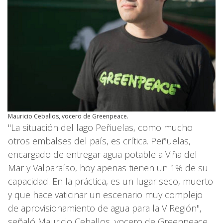
Mauricio Ceballos, vocero de Greenpeace.
"La situación del lago Peñuelas, como mucho
otros embalses del país, es crítica. Peñuelas,
encargado de entregar agua potable a Viña del
Mar y Valparaíso, hoy apenas tienen un 1% de su
capacidad. En la práctica, es un lugar seco, muerto
y que hace vaticinar un escenario muy complejo
de aprovisionamiento de agua para la V Región",
señaló Mauricio Ceballos, vocero de Greenpeace.