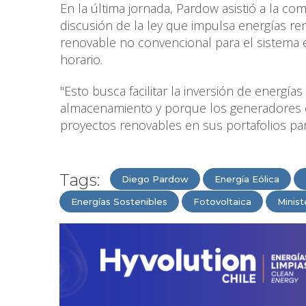
En la última jornada, Pardow asistió a la co
discusión de la ley que impulsa energías re
renovable no convencional para el sistema 
horario.
"Esto busca facilitar la inversión de energías
almacenamiento y porque los generadores q
proyectos renovables en sus portafolios par
Tags:
Diego Pardow
Energía Eólica
Energías Sostenibles
Fotovoltaica
Minist