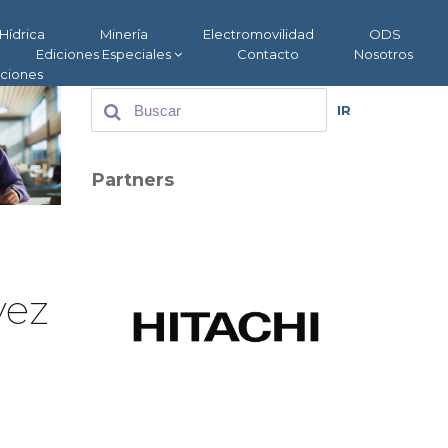
Hídrica
Minería
Electromovilidad
ODS
Ediciones Especiales
Contacto
Nosotros
aciones
IR
Partners
vez