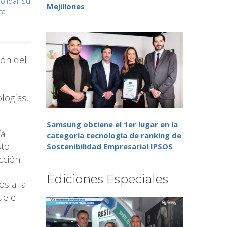
olidar su
Mejillones
ca
ión del
logías,
Samsung obtiene el 1er lugar en la
ía
categoría tecnología de ranking de
sto
Sostenibilidad Empresarial IPSOS
cción
Ediciones Especiales
os a la
ue el