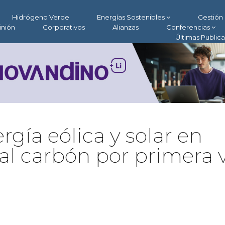
Hidrógeno Verde
Energías Sostenibles
Gestión 
inión
Corporativos
Alianzas
Conferencias
Últimas Public
gía eólica y solar en
 al carbón por primera 