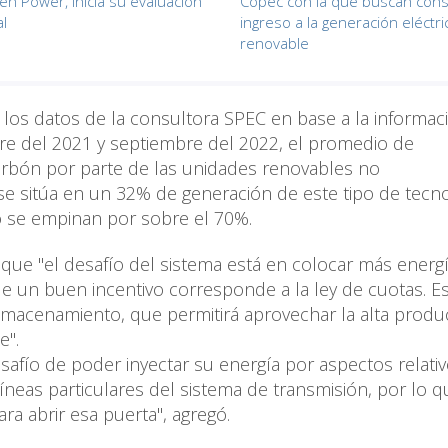
en Power, inicia su evaluación
Copec con la que buscan cons
l
ingreso a la generación eléctri
renovable
los datos de la consultora SPEC en base a la informac
bre del 2021 y septiembre del 2022, el promedio de
carbón por parte de las unidades renovables no
se sitúa en un 32% de generación de este tipo de tecno
o se empinan por sobre el 70%.
que "el desafío del sistema está en colocar más energ
 un buen incentivo corresponde a la ley de cuotas. E
almacenamiento, que permitirá aprovechar la alta produ
e".
afío de poder inyectar su energía por aspectos relativ
 líneas particulares del sistema de transmisión, por lo q
ra abrir esa puerta", agregó.