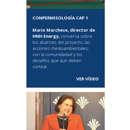
CONPERMISOLOGÍA CAP 1
Mario Marchese, director de
HNH Energy,
conversa sobre
los alcances del proyecto, las
acciones medioambientales,
con la comunidadad y los
desafíos que aún deben
sortear.
VER VÍDEO