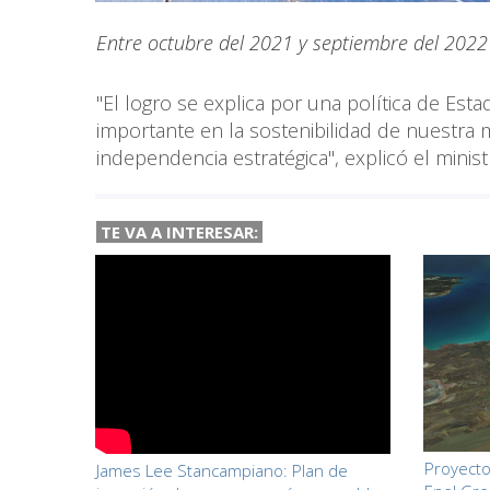
Entre octubre del 2021 y septiembre del 2022 
"El logro se explica por una política de Estad
importante en la sostenibilidad de nuestra 
independencia estratégica", explicó el mini
TE VA A
INTERESAR:
Proyecto 
James Lee Stancampiano: Plan de