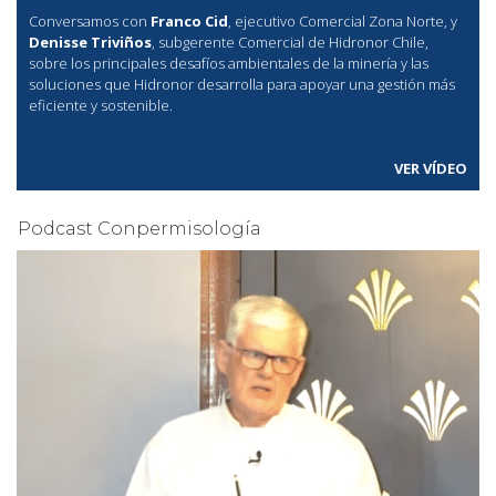
Conversamos con
Franco Cid
, ejecutivo Comercial Zona Norte, y
Denisse Triviños
, subgerente Comercial de Hidronor Chile,
sobre los principales desafíos ambientales de la minería y las
soluciones que Hidronor desarrolla para apoyar una gestión más
eficiente y sostenible.
VER VÍDEO
Podcast Conpermisología