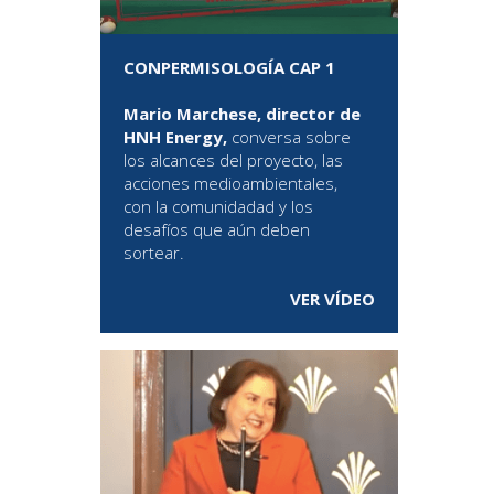
CONPERMISOLOGÍA CAP 1
Mario Marchese, director de
HNH Energy,
conversa sobre
los alcances del proyecto, las
acciones medioambientales,
con la comunidadad y los
desafíos que aún deben
sortear.
VER VÍDEO