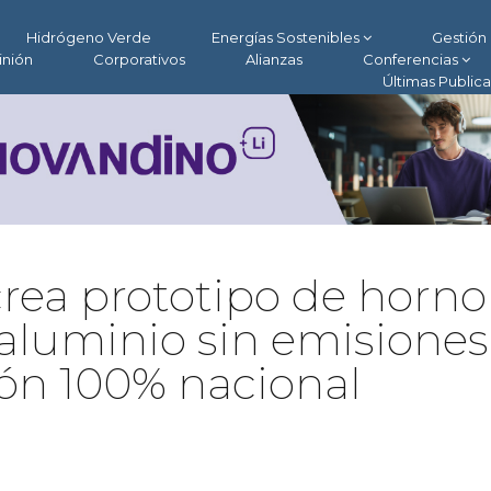
Hidrógeno Verde
Energías Sostenibles
Gestión 
inión
Corporativos
Alianzas
Conferencias
Últimas Public
crea prototipo de horno
r aluminio sin emisione
ión 100% nacional