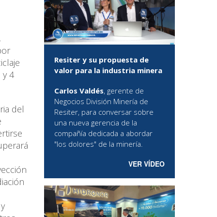
,
por
Resiter y su propuesta de
iclaje
valor para la industria minera
 y 4
Carlos Valdés
, gerente de
Negocios División Minería de
ria del
Resiter, para conversar sobre
e
una nueva gerencia de la
rtirse
compañía dedicada a abordar
"los dolores" de la minería.
uperará
VER VÍDEO
yección
diación
 y