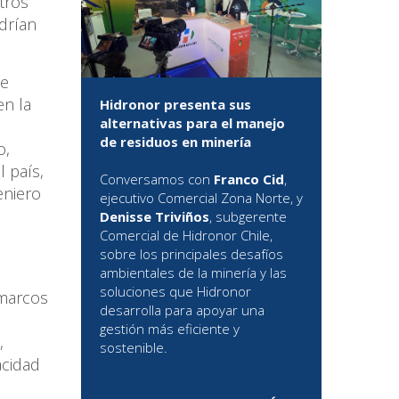
tros
drían
de
en la
Hidronor presenta sus
alternativas para el manejo
de residuos en minería
o,
 país,
Conversamos con
Franco Cid
,
eniero
ejecutivo Comercial Zona Norte, y
Denisse Triviños
, subgerente
Comercial de Hidronor Chile,
sobre los principales desafíos
ambientales de la minería y las
soluciones que Hidronor
 marcos
desarrolla para apoyar una
gestión más eficiente y
,
sostenible.
acidad