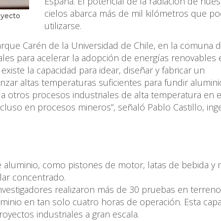
España. El potencial de la radiación de nues
cielos abarca más de mil kilómetros que po
oyecto
utilizarse.
arque Carén de la Universidad de Chile, en la comuna 
ales para acelerar la adopción de energías renovables 
xiste la capacidad para idear, diseñar y fabricar un
zar altas temperaturas suficientes para fundir alumini
 otros procesos industriales de alta temperatura en el
cluso en procesos mineros”, señaló Pablo Castillo, ing
aluminio, como pistones de motor, latas de bebida y
olar concentrado.
nvestigadores realizaron más de 30 pruebas en terreno
minio en tan solo cuatro horas de operación. Esta cap
yectos industriales a gran escala.