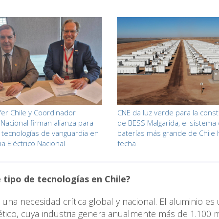
er Chile y Coordinador
CNE da luz verde para la cons
 Nacional firman alianza para
de BESS Malgarida, el sistema
 tecnologías de vanguardia en
baterías más grande de Chile 
a Eléctrico Nacional
fecha
tipo de tecnologías en Chile?
una necesidad crítica global y nacional. El aluminio es
tico, cuya industria genera anualmente más de 1.100 m