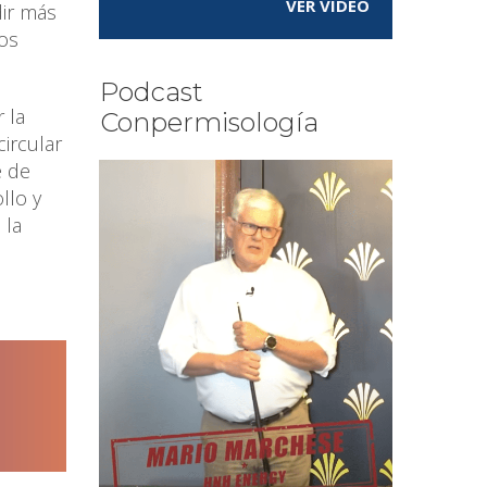
VER VÍDEO
dir más
los
Podcast
 la
Conpermisología
circular
e de
llo y
 la