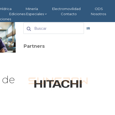
Hídrica
Minería
Electromovilidad
ODS
Ediciones Especiales
Contacto
Nosotros
aciones
IR
Partners
s de