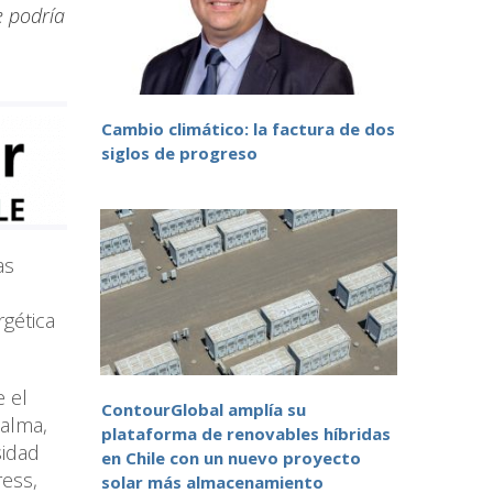
e podría
Cambio climático: la factura de dos
siglos de progreso
as
rgética
e el
ContourGlobal amplía su
Palma,
plataforma de renovables híbridas
sidad
en Chile con un nuevo proyecto
ress,
solar más almacenamiento