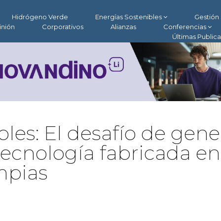
Hidrógeno Verde
Energías Sostenibles
Gestión 
inión
Corporativos
Alianzas
Conferencias
Últimas Public
les: El desafío de gene
tecnología fabricada en
mpias