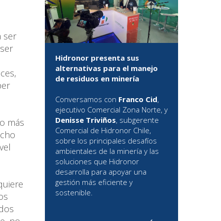
a ser
 ser
Hidronor presenta sus
alternativas para el manejo
nces,
de residuos en minería
per
Conversamos con
Franco Cid
,
ejecutivo Comercial Zona Norte, y
Denisse Triviños
, subgerente
no más
Comercial de Hidronor Chile,
ucho
sobre los principales desafíos
vel
ambientales de la minería y las
soluciones que Hidronor
desarrolla para apoyar una
gestión más eficiente y
quiere
sostenible.
os
ados
e, no