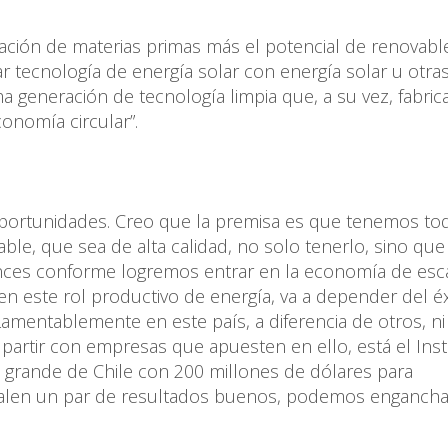
ulación de materias primas más el potencial de renovabl
car tecnología de energía solar con energía solar u otra
ima generación de tecnología limpia que, a su vez, fabric
conomía circular”.
portunidades. Creo que la premisa es que tenemos to
able, que sea de alta calidad, no solo tenerlo, sino que
nces conforme logremos entrar en la economía de esca
en este rol productivo de energía, va a depender del é
Lamentablemente en este país, a diferencia de otros, ni
 partir con empresas que apuesten en ello, está el Inst
 grande de Chile con 200 millones de dólares para
í salen un par de resultados buenos, podemos enganch