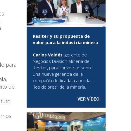
es
s
a
Resiter y su propuesta de
valor para la industria minera
Carlos Valdés
, gerente de
Negocios División Minería de
do para
Resiter, para conversar sobre
una nueva gerencia de la
la,
compañía dedicada a abordar
xito de
"los dolores" de la minería.
VER VÍDEO
ituto
arnos