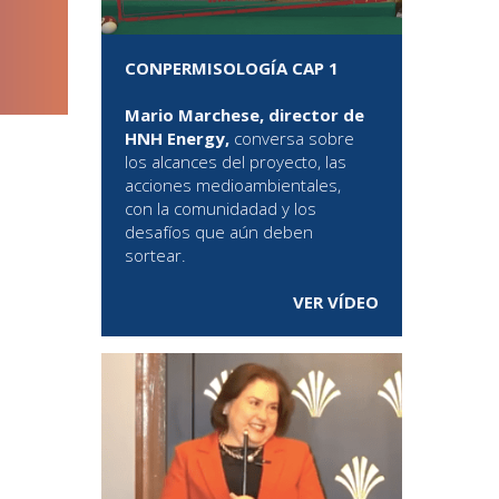
CONPERMISOLOGÍA CAP 1
Mario Marchese, director de
HNH Energy,
conversa sobre
los alcances del proyecto, las
acciones medioambientales,
con la comunidadad y los
desafíos que aún deben
sortear.
VER VÍDEO