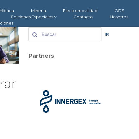
Hídrica
Minería
Electromovilidad
ODS
Ediciones Especiales
Contacto
Nosotros
aciones
IR
Partners
rar