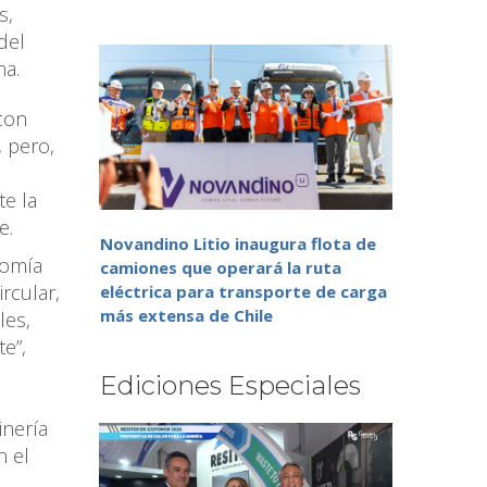
s,
del
na.
 con
, pero,
te la
e.
Novandino Litio inaugura flota de
nomía
camiones que operará la ruta
rcular,
eléctrica para transporte de carga
más extensa de Chile
les,
e”,
Ediciones Especiales
inería
n el