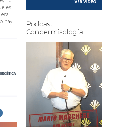
VER VÍDEO
ue es
 era
no hay
Podcast
Conpermisología