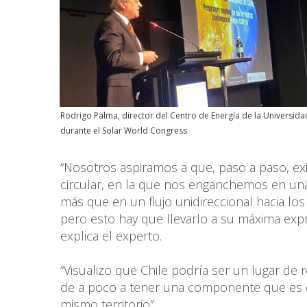
Rodrigo Palma, director del Centro de Energía de la Universidad
durante el Solar World Congress
“Nosotros aspiramos a que, paso a paso, ex
circular, en la que nos enganchemos en una 
más que en un flujo unidireccional hacia los
pero esto hay que llevarlo a su máxima expr
explica el experto.
“Visualizo que Chile podría ser un lugar de 
de a poco a tener una componente que es e
mismo territorio”.