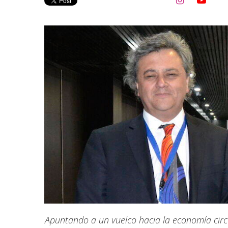


Apuntando a un vuelco hacia la economía circu