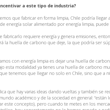
centivar a este tipo de industria?
mos que fabricar en forma limpia, Chile podría llegar 
l de energía solar alimentado por energía limpia, puede
e fabricarlo requiere energía y genera emisiones, ento
 la huella de carbono que deje, la que podría ser sú
amos con energía limpia es dejar una huella de carbo
 bajo esta modalidad ya tienes una huella de carbono m
 que tenemos que llegar no solo en Chile, sino que a ni
plica que hay varias ideas dando vueltas y también se re
 mundo académico y de la sociedad en general: “están l
lar este concepto), pero cuando te metes en los merc
petróleo, hoy concretamente no le hemos ganado a nadi