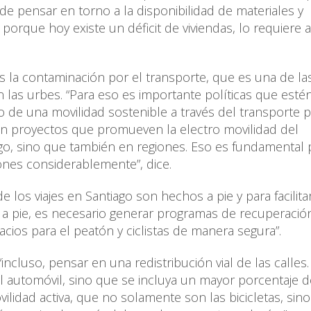
e pensar en torno a la disponibilidad de materiales y
 porque hoy existe un déficit de viviendas, lo requiere 
 es la contaminación por el transporte, que es una de la
las urbes. “Para eso es importante políticas que esté
o de una movilidad sostenible a través del transporte p
en proyectos que promueven la electro movilidad del
go, sino que también en regiones. Eso es fundamental
iones considerablemente”, dice.
os viajes en Santiago son hechos a pie y para facilita
a pie, es necesario generar programas de recuperació
ios para el peatón y ciclistas de manera segura”.
ncluso, pensar en una redistribución vial de las calles
l automóvil, sino que se incluya un mayor porcentaje de
ilidad activa, que no solamente son las bicicletas, sin