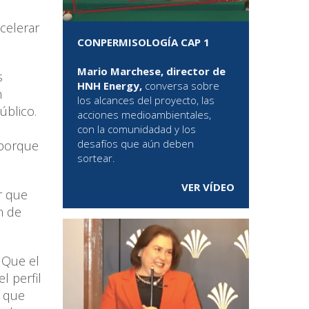
acelerar
CONPERMISOLOGÍA CAP 1
Mario Marchese, director de
s
HNH Energy,
conversa sobre
n
los alcances del proyecto, las
úblico.
acciones medioambientales,
con la comunidadad y los
desafíos que aún deben
 porque
sortear.
VER VÍDEO
r que
n de
. Que el
l perfil
o que