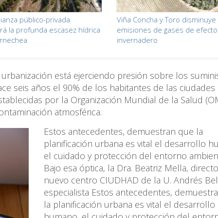
lianza público-privada
Viña Concha y Toro disminuy
rá la profunda escasez hídrica
emisiones de gases de efecto
arnechea
invernadero
 urbanización está ejerciendo presión sobre los sumini
ace seis años el 90% de los habitantes de las ciudades
tablecidas por la Organización Mundial de la Salud (OM
ontaminación atmosférica.
Estos antecedentes, demuestran que la
planificación urbana es vital el desarrollo 
el cuidado y protección del entorno ambient
Bajo esa óptica, la Dra. Beatriz Mella, direct
nuevo centro CIUDHAD de la U. Andrés Bel
especialista Estos antecedentes, demuestr
la planificación urbana es vital el desarrollo
humano, el cuidado y protección del entor