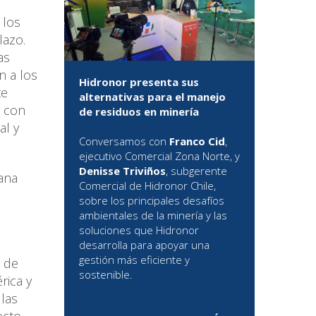
 los
lazo.
as
n a los
Hidronor presenta sus
te
alternativas para el manejo
y con
de residuos en minería
al y
Conversamos con
Franco Cid
,
ejecutivo Comercial Zona Norte, y
Denisse Triviños
, subgerente
bana
Comercial de Hidronor Chile,
sobre los principales desafíos
ambientales de la minería y las
soluciones que Hidronor
desarrolla para apoyar una
gestión más eficiente y
s de
sostenible.
rica y
las