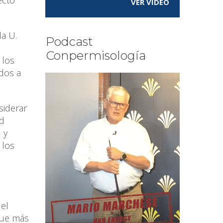
ecto
VER VÍDEO
la U.
Podcast
Conpermisología
 los
dos a
siderar
ad
 y
 los
 el
que más