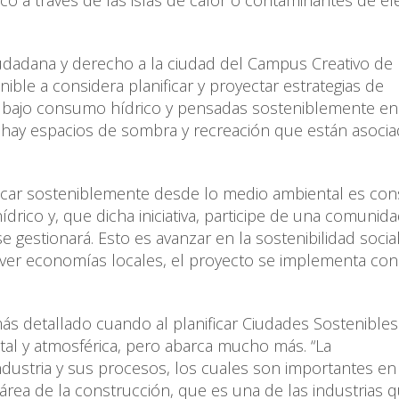
co a través de las islas de calor o contaminantes de ef
iudadana y derecho a la ciudad del Campus Creativo de 
ble a considera planificar y proyectar estrategias de
n bajo consumo hídrico y pensadas sosteniblemente en
 hay espacios de sombra y recreación que están asocia
icar sosteniblemente desde lo medio ambiental es con
rico y, que dicha iniciativa, participe de una comunid
gestionará. Esto es avanzar en la sostenibilidad social
ver economías locales, el proyecto se implementa con
.
ás detallado cuando al planificar Ciudades Sostenibles
tal y atmosférica, pero abarca mucho más. “La
ndustria y sus procesos, los cuales son importantes en
área de la construcción, que es una de las industrias 