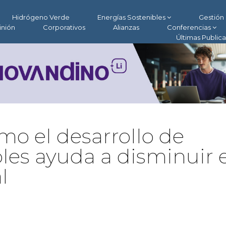
Hidrógeno Verde
Energías Sostenibles
Gestión 
inión
Corporativos
Alianzas
Conferencias
Últimas Public
mo el desarrollo de
les ayuda a disminuir e
l