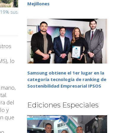
Mejillones
e 19% sus
stros
S), lo
Samsung obtiene el 1er lugar en la
categoría tecnología de ranking de
Sostenibilidad Empresarial IPSOS
humano,
al.
ora del
Ediciones Especiales
lo y
an que
no