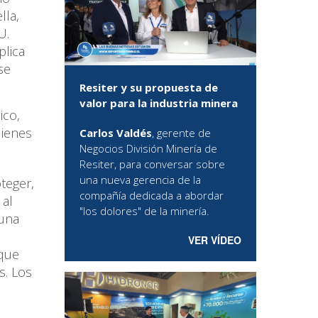
lla,
U.
plica
se
Resiter y su propuesta de
valor para la industria minera
ico,
uienes
Carlos Valdés
, gerente de
Negocios División Minería de
Resiter, para conversar sobre
una nueva gerencia de la
teger,
compañía dedicada a abordar
 al
"los dolores" de la minería.
 una
VER VÍDEO
 que
s. Los