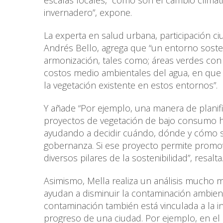
escalas locales, como son el cambio climáti
invernadero”, expone.
La experta en salud urbana, participación c
Andrés Bello, agrega que “un entorno sosteni
armonización, tales como; áreas verdes co
costos medio ambientales del agua, en que
la vegetación existente en estos entornos”.
Y añade “Por ejemplo, una manera de planif
proyectos de vegetación de bajo consumo híd
ayudando a decidir cuándo, dónde y cómo se 
gobernanza. Si ese proyecto permite promo
diversos pilares de la sostenibilidad”, resalta
Asimismo, Mella realiza un análisis mucho m
ayudan a disminuir la contaminación ambien
contaminación también está vinculada a la i
progreso de una ciudad. Por ejemplo, en el 