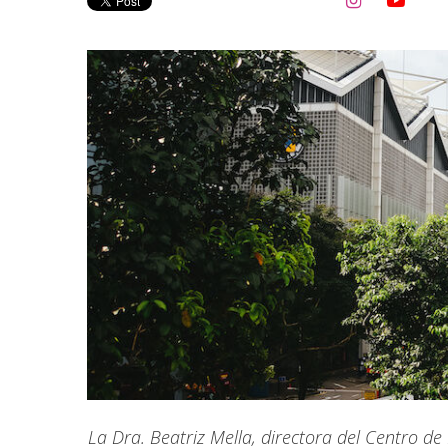


La Dra. Beatriz Mella, directora del Centro d