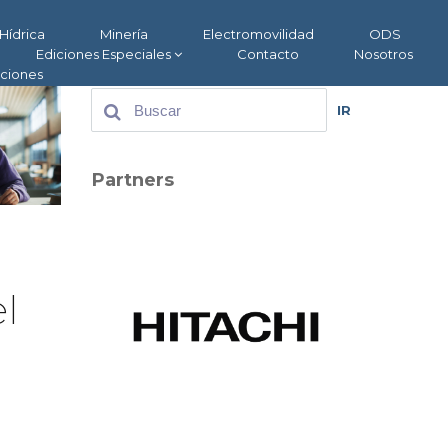
Hídrica
Minería
Electromovilidad
ODS
Ediciones Especiales
Contacto
Nosotros
aciones
IR
Partners
l