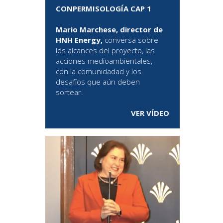
CONPERMISOLOGÍA CAP 1
Mario Marchese, director de
HNH Energy,
conversa sobre
los alcances del proyecto, las
acciones medioambientales,
con la comunidadad y los
desafíos que aún deben
sortear.
VER VÍDEO