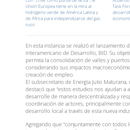
Con “Chile como punta de lanza”, la
Acuerdo 
Unión Europea tiene en la mira al
Task For
hidrógeno verde de América Latina y
desarrol
de África para independizarse del gas
economí
ruso
En esta instancia se realizó el lanzamiento
Interamericano de Desarrollo, BID. Su objeti
permita la consolidación de valles y puerto
considerando sus impactos macroeconómicos, 
creación de empleo.
El subsecretario de Energía Julio Maturana, q
destacó que “estos estudios nos ayudan a a
desarrolle de manera descentralizada y respo
coordinación de actores, principalmente co
desarrollo local a través de esta nueva indust
Agregando que “conjuntamente con todos l