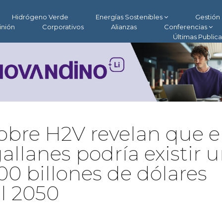
Hidrógeno Verde
Energías Sostenibles
Gestión 
inión
Corporativos
Alianzas
Conferencias
Últimas Public
sobre H2V revelan que 
llanes podría existir 
100 billones de dólares
l 2050