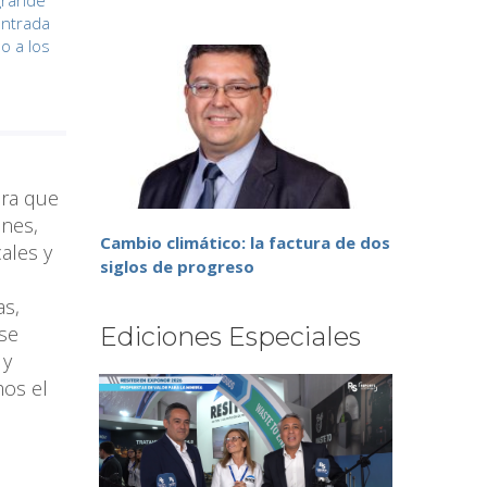
grande
entrada
o a los
ura que
anes,
Cambio climático: la factura de dos
ales y
siglos de progreso
as,
 se
Ediciones Especiales
 y
mos el