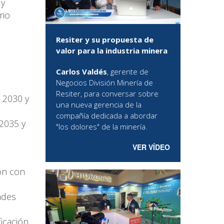
 y
rio
Resiter y su propuesta de
valor para la industria minera
Carlos Valdés
, gerente de
Negocios División Minería de
Resiter, para conversar sobre
 2030 y
una nueva gerencia de la
compañía dedicada a abordar
2035 y
"los dolores" de la minería.
VER VÍDEO
ión con
ades
icación