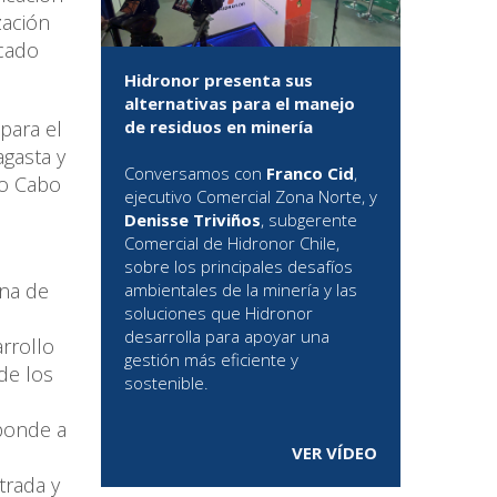
zación
rcado
Hidronor presenta sus
alternativas para el manejo
para el
de residuos en minería
agasta y
Conversamos con
Franco Cid
,
/o Cabo
ejecutivo Comercial Zona Norte, y
Denisse Triviños
, subgerente
Comercial de Hidronor Chile,
sobre los principales desafíos
ena de
ambientales de la minería y las
soluciones que Hidronor
desarrolla para apoyar una
arrollo
gestión más eficiente y
de los
sostenible.
sponde a
VER VÍDEO
trada y