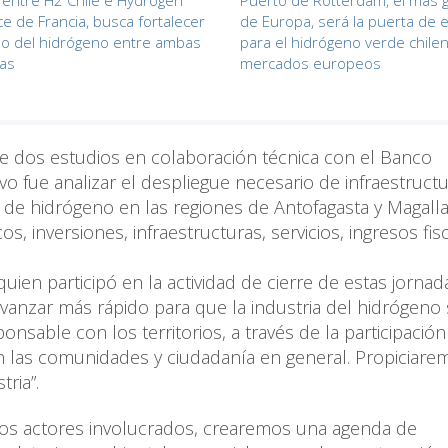
entre H2 Chile e Hydrogen
Puerto de Rotterdam, el más 
ce de Francia, busca fortalecer
de Europa, será la puerta de 
lo del hidrógeno entre ambas
para el hidrógeno verde chilen
as
mercados europeos
 de dos estudios en colaboración técnica con el Banco
vo fue analizar el despliegue necesario de infraestruct
s de hidrógeno en las regiones de Antofagasta y Magall
inversiones, infraestructuras, servicios, ingresos fisc
uien participó en la actividad de cierre de estas jornad
vanzar más rápido para que la industria del hidrógeno
nsable con los territorios, a través de la participación
n las comunidades y ciudadanía en general. Propiciare
ria”.
os actores involucrados, crearemos una agenda de