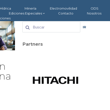
Hídrica
Minería
Electromovilidad
ODS
Ediciones Especiales
Contacto
Nosotros
aciones
IR
Partners
en
una