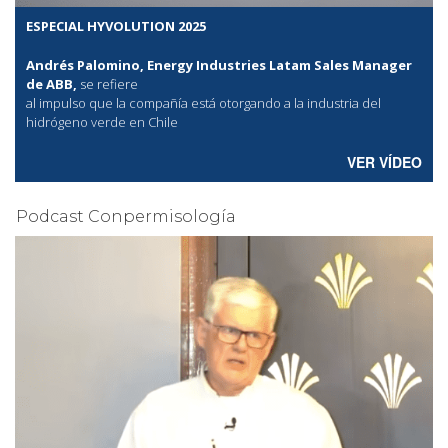
ESPECIAL HYVOLUTION 2025
Andrés Palomino, Energy Industries Latam Sales Manager
de ABB,
se refiere
al
impulso que la compañía está otorgando a la industria del
hidrógeno verde en Chile
VER VÍDEO
Podcast Conpermisología