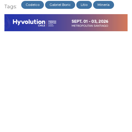
Codelco
Gabriel Boric
Litio
Minería
Tags: