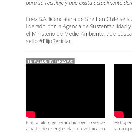
para su reciclaje y que exista actualmente dem
Enex S.A. licenciataria de Shell en Chile s
liderado por la Agencia de Sustentabilidad 
el Ministerio de Medio Ambiente, que busca 
sello #ElijoReciclar.
TE PUEDE INTERESAR:
Planta piloto generará hidrógeno verde
Hidrógen
a partir de energía solar fotovoltaica en
y transpo