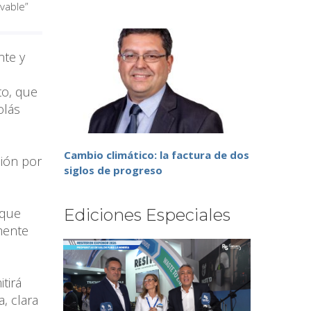
ovable”
nte y
to, que
olás
Cambio climático: la factura de dos
ión por
siglos de progreso
 que
Ediciones Especiales
mente
tirá
, clara