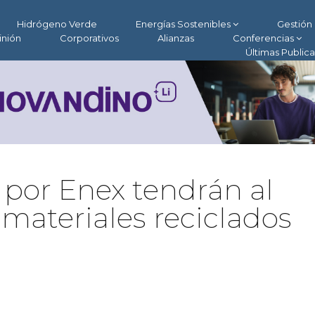
Hidrógeno Verde
Energías Sostenibles
Gestión 
inión
Corporativos
Alianzas
Conferencias
Últimas Public
 por Enex tendrán al
ateriales reciclados