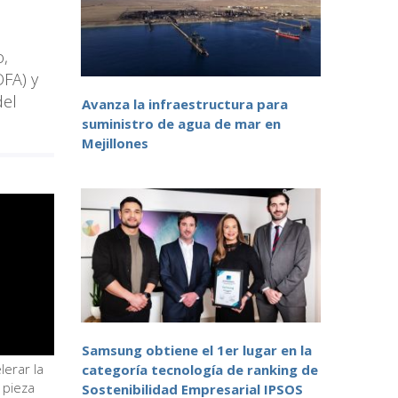
o,
OFA) y
del
Avanza la infraestructura para
suministro de agua de mar en
Mejillones
Samsung obtiene el 1er lugar en la
lerar la
categoría tecnología de ranking de
 pieza
Sostenibilidad Empresarial IPSOS