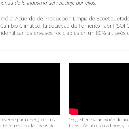
anda de la industria del reciclaje por ellos.
e sumó al Acuerdo de Producción Limpia de Ecoetiquetad
y Cambio Climático, la Sociedad de Fomento Fabril (SOF
identificar los envases reciclables en un 80% a través 
o verde para energía distrital
“Engie tiene la ambición de ace
rte ferroviario: las ideas de
transición al cero carbono, y la