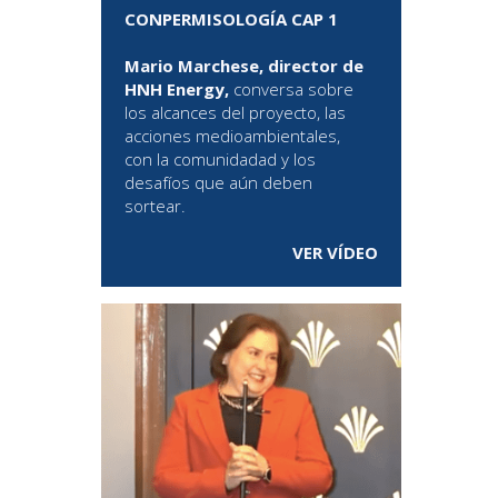
CONPERMISOLOGÍA CAP 1
Mario Marchese, director de
HNH Energy,
conversa sobre
los alcances del proyecto, las
acciones medioambientales,
con la comunidadad y los
desafíos que aún deben
sortear.
VER VÍDEO