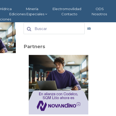
Hídrica
Minería
Electromovilidad
ODS
Ediciones Especiales
Contacto
Nosotros
aciones
IR
Partners