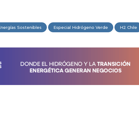
Energías Sostenibles
Especial Hidrógeno Verde
H2 Chile